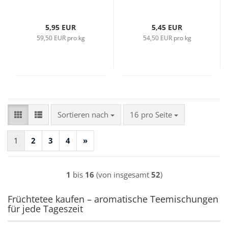
5,95 EUR
5,45 EUR
59,50 EUR pro kg
54,50 EUR pro kg
Sortieren nach
pro Seite
Sortieren nach
16 pro Seite
1
2
3
4
»
1
bis
16
(von insgesamt
52
)
Früchtetee kaufen – aromatische Teemischungen
für jede Tageszeit