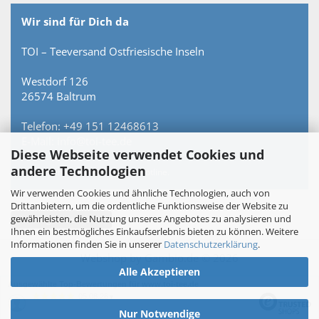
Wir sind für Dich da
TOI – Teeversand Ostfriesische Inseln
Westdorf 126
26574 Baltrum
Telefon: +49 151 12468613
E-Mail: info@toi-tee.de
Diese Webseite verwendet Cookies und
andere Technologien
Persönlich erreichbar – keine Hotline.
Wir verwenden Cookies und ähnliche Technologien, auch von
Drittanbietern, um die ordentliche Funktionsweise der Website zu
gewährleisten, die Nutzung unseres Angebotes zu analysieren und
Vertrag widerrufen
Ihnen ein bestmögliches Einkaufserlebnis bieten zu können. Weitere
Informationen finden Sie in unserer
Datenschutzerklärung
.
Webshop
by Gambio.de © 2026
Alle Akzeptieren
Ausgewählte Top-Bewertungen für www.toi-tee.de
05.08.26
▼
Nur Notwendige