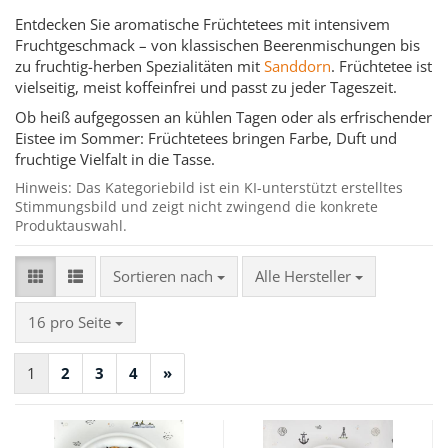
Entdecken Sie aromatische Früchtetees mit intensivem
Fruchtgeschmack – von klassischen Beerenmischungen bis
zu fruchtig-herben Spezialitäten mit
Sanddorn
. Früchtetee ist
vielseitig, meist koffeinfrei und passt zu jeder Tageszeit.
Ob heiß aufgegossen an kühlen Tagen oder als erfrischender
Eistee im Sommer: Früchtetees bringen Farbe, Duft und
fruchtige Vielfalt in die Tasse.
Hinweis: Das Kategoriebild ist ein KI-unterstützt erstelltes
Stimmungsbild und zeigt nicht zwingend die konkrete
Produktauswahl.
Sortieren nach
Sortieren nach
Alle Hersteller
pro Seite
16 pro Seite
1
2
3
4
»