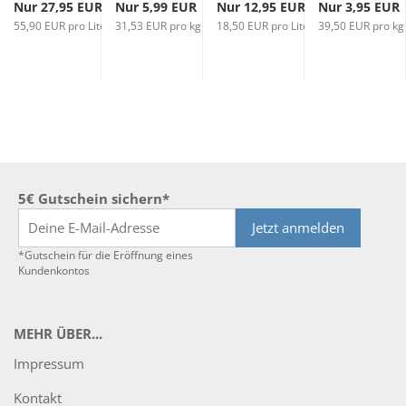
R
Nur 27,95 EUR
Nur 5,99 EUR
Nur 12,95 EUR
Nur 3,95 EUR
55,90 EUR pro Liter
31,53 EUR pro kg
18,50 EUR pro Liter
39,50 EUR pro kg
5€ Gutschein sichern*
Jetzt anmelden
*Gutschein für die Eröffnung eines
Kundenkontos
MEHR ÜBER...
Impressum
Kontakt