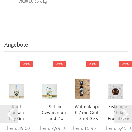
79,80 EUR pro kg
Angebote
-28%
-25%
-18%
-27%
 ml
Knut
Set mit
Wattenläuper
Eiskönigin
nick
Hansen
Gewürzmühle
0,7 mit Gratis
100g
Dry Gin
und 2 x
Shot Glas
Früchtetee
500ml
Meersalz
EUR
Ehem. 39,00 EUR
Ehem. 7,99 EUR
Ehem. 15,95 EUR
Ehem. 5,45 E
Baltrum...