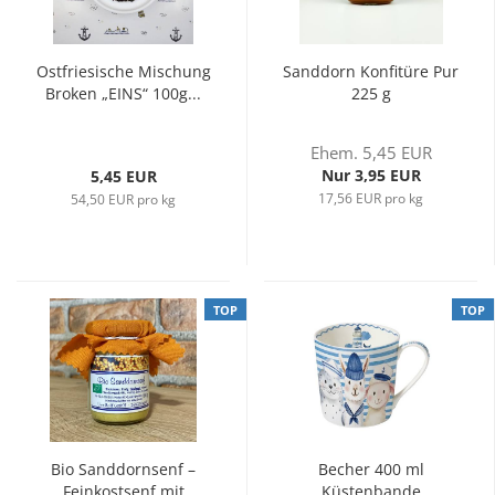
Ostfriesische Mischung
Sanddorn Konfitüre Pur
Broken „EINS“ 100g...
225 g
Ehem. 5,45 EUR
Nur 3,95 EUR
5,45 EUR
17,56 EUR pro kg
54,50 EUR pro kg
TOP
TOP
Bio Sanddornsenf –
Becher 400 ml
Feinkostsenf mit
Küstenbande