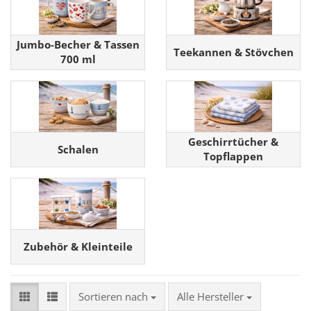
Jumbo-Becher & Tassen
Teekannen & Stövchen
700 ml
Geschirrtücher &
Schalen
Topflappen
Zubehör & Kleinteile
Sortieren nach
Sortieren nach
Alle Hersteller