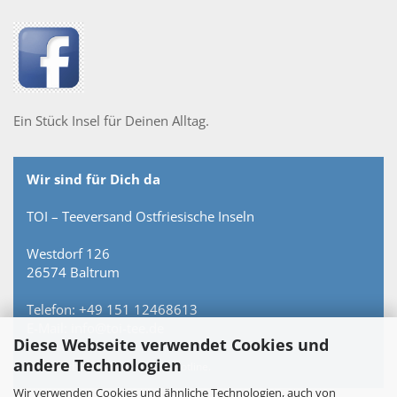
Ein Stück Insel für Deinen Alltag.
Wir sind für Dich da
TOI – Teeversand Ostfriesische Inseln
Westdorf 126
26574 Baltrum
Telefon: +49 151 12468613
E-Mail: info@toi-tee.de
Diese Webseite verwendet Cookies und
andere Technologien
Persönlich erreichbar – keine Hotline.
Wir verwenden Cookies und ähnliche Technologien, auch von