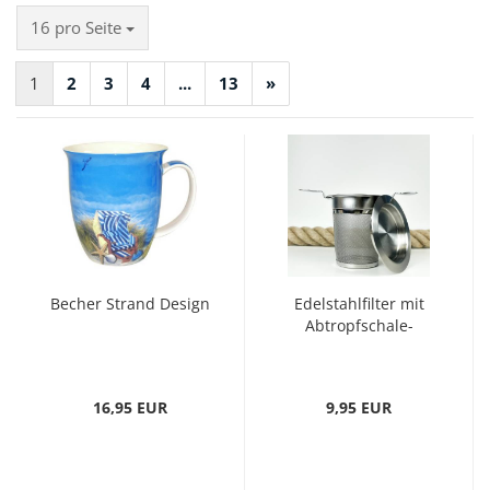
pro Seite
16 pro Seite
1
2
3
4
...
13
»
Becher Strand Design
Edelstahlfilter mit
Abtropfschale-
16,95 EUR
9,95 EUR