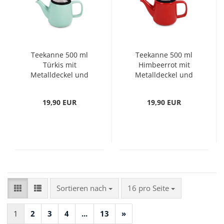
Teekanne 500 ml
Teekanne 500 ml
Türkis mit
Himbeerrot mit
Metalldeckel und
Metalldeckel und
Sieb
Sieb
19,90 EUR
19,90 EUR
Sortieren nach
pro Seite
Sortieren nach
16 pro Seite
1
2
3
4
...
13
»