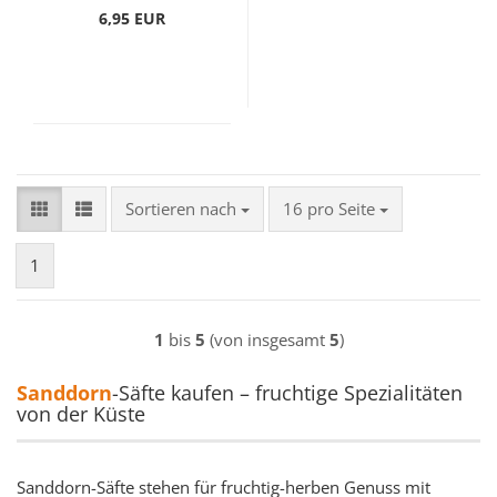
6,95 EUR
Sortieren nach
pro Seite
Sortieren nach
16 pro Seite
1
1
bis
5
(von insgesamt
5
)
Sanddorn
-Säfte kaufen – fruchtige Spezialitäten
von der Küste
Sanddorn-Säfte stehen für fruchtig-herben Genuss mit