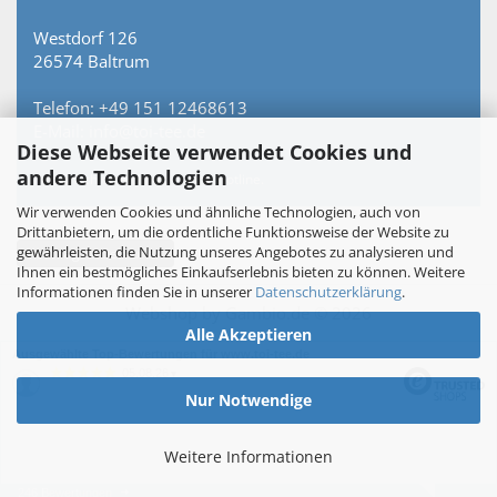
Westdorf 126
26574 Baltrum
Telefon: +49 151 12468613
E-Mail: info@toi-tee.de
Diese Webseite verwendet Cookies und
andere Technologien
Persönlich erreichbar – keine Hotline.
Wir verwenden Cookies und ähnliche Technologien, auch von
Drittanbietern, um die ordentliche Funktionsweise der Website zu
gewährleisten, die Nutzung unseres Angebotes zu analysieren und
Vertrag widerrufen
Ihnen ein bestmögliches Einkaufserlebnis bieten zu können. Weitere
Informationen finden Sie in unserer
Datenschutzerklärung
.
Webshop
by Gambio.de © 2026
Alle Akzeptieren
Ausgewählte Top-Bewertungen für www.toi-tee.de
05.08.26
▼
Nur Notwendige
Weitere Informationen
246 Bewertungen