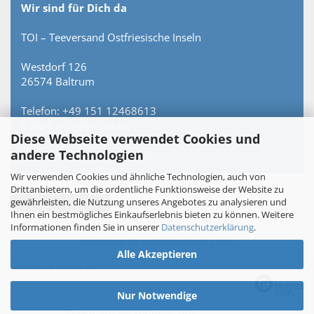
Wir sind für Dich da
TOI – Teeversand Ostfriesische Inseln
Westdorf 126
26574 Baltrum
Telefon: +49 151 12468613
E-Mail: info@toi-tee.de
Diese Webseite verwendet Cookies und
andere Technologien
Persönlich erreichbar – keine Hotline.
Wir verwenden Cookies und ähnliche Technologien, auch von
Drittanbietern, um die ordentliche Funktionsweise der Website zu
gewährleisten, die Nutzung unseres Angebotes zu analysieren und
Vertrag widerrufen
Ihnen ein bestmögliches Einkaufserlebnis bieten zu können. Weitere
Informationen finden Sie in unserer
Datenschutzerklärung
.
Webshop
by Gambio.de © 2026
Alle Akzeptieren
Selected top reviews for
Nur Notwendige