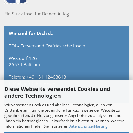
Ein Stück Insel für Deinen Alltag.
Wir sind für Dich da
TOI – Teeversand Ostfriesische Inseln
Westdorf 126
26574 Baltrum
Telefon: +49 151 12468613
E-Mail: info@toi-tee.de
Diese Webseite verwendet Cookies und
andere Technologien
Persönlich erreichbar – keine Hotline.
Wir verwenden Cookies und ähnliche Technologien, auch von
Drittanbietern, um die ordentliche Funktionsweise der Website zu
gewährleisten, die Nutzung unseres Angebotes zu analysieren und
Vertrag widerrufen
Ihnen ein bestmögliches Einkaufserlebnis bieten zu können. Weitere
Informationen finden Sie in unserer
Datenschutzerklärung
.
Webshop
by Gambio.de © 2026