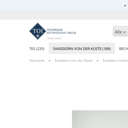
Alle
TEE (235)
SANDDORN VON DER KÜSTE (189)
BECH
»
»
Startseite
Sanddorn von der Küste
Sanddorn-Holund