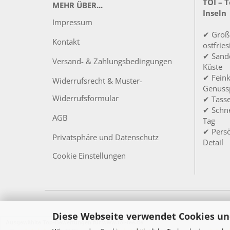
TOI – 
MEHR ÜBER...
Inseln
Impressum
✔ Groß
Kontakt
ostfrie
✔ Sandd
Versand- & Zahlungsbedingungen
Küste
✔ Feink
Widerrufsrecht & Muster-
Genuss
Widerrufsformular
✔ Tass
✔ Schne
AGB
Tag
✔ Persö
Privatsphäre und Datenschutz
Detail
Cookie Einstellungen
Diese Webseite verwendet Cookies un
Ausgewählte Top-Bewertungen für www.toi-tee.de