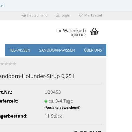
Deutschland
Login
Merkzettel
Ihr Warenkorb
0,00 EUR
TEE-WISSEN
SANDDORN-WISSEN
ÜBER UNS
anddorn-Holunder-Sirup 0,25 l
t.Nr.:
U20453
eferzeit:
ca. 3-4 Tage
(Ausland abweichend)
agerbestand:
11
Stück