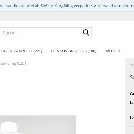
Suche...
ER - TASSEN & CO. (221)
FEINKOST & SÜSSES (180)
WEITERE
er-Sirup 0,25 l
S
Ar
Li
L