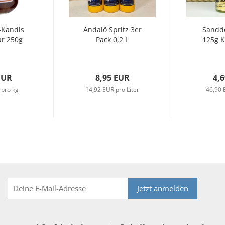
-Kandis
Andalö Spritz 3er
Sandd
ar 250g
Pack 0,2 L
125g K
EUR
8,95 EUR
4,
 pro kg
14,92 EUR pro Liter
46,90 
Jetzt anmelden