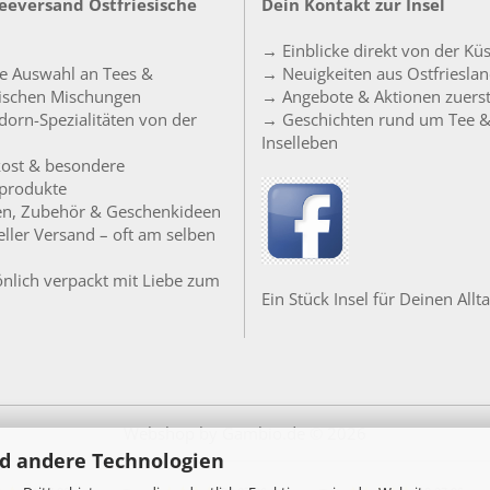
Teeversand Ostfriesische
Dein Kontakt zur Insel
→ Einblicke direkt von der Kü
e Auswahl an Tees &
→ Neuigkeiten aus Ostfriesla
sischen Mischungen
→ Angebote & Aktionen zuers
orn-Spezialitäten von der
→ Geschichten rund um Tee 
Inselleben
ost & besondere
produkte
en, Zubehör & Geschenkideen
ller Versand – oft am selben
nlich verpackt mit Liebe zum
Ein Stück Insel für Deinen Allta
Webshop
by Gambio.de © 2026
d andere Technologien