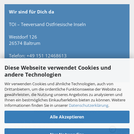
Wir sind für Dich da
TOI – Teeversand Ostfriesische Inseln
Westdorf 126
26574 Baltrum
Telefon: +49 151 12468613
E-Mail: info@toi-tee.de
Diese Webseite verwendet Cookies und
andere Technologien
Persönlich erreichbar – keine Hotline.
Wir verwenden Cookies und ähnliche Technologien, auch von
Drittanbietern, um die ordentliche Funktionsweise der Website zu
gewährleisten, die Nutzung unseres Angebotes zu analysieren und
Vertrag widerrufen
Ihnen ein bestmögliches Einkaufserlebnis bieten zu können. Weitere
Informationen finden Sie in unserer
Datenschutzerklärung
.
Webshop
by Gambio.de © 2026
Alle Akzeptieren
Ausgewählte Top-Bewertungen für www.toi-tee.de
05.08.26
▼