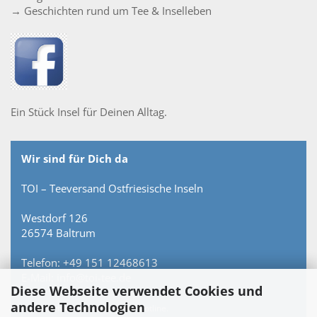
→ Geschichten rund um Tee & Inselleben
Ein Stück Insel für Deinen Alltag.
Wir sind für Dich da
TOI – Teeversand Ostfriesische Inseln
Westdorf 126
26574 Baltrum
Telefon: +49 151 12468613
E-Mail: info@toi-tee.de
Diese Webseite verwendet Cookies und
andere Technologien
Persönlich erreichbar – keine Hotline.