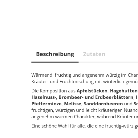
Beschreibung
Zutaten
Wärmend, fruchtig und angenehm würzig im Char
Kräuter- und Fruchtmischung mit winterlich-gemüt
Die Komposition aus
Apfelstücken
,
Hagebutten
Haselnuss-, Brombeer- und Erdbeerblättern
,
Pfefferminze
,
Melisse
,
Sanddornbeeren
und
S
fruchtigen, würzigen und leicht kräuterigen Nuan
angenehm warmen Charakter, während Kräuter und
Eine schöne Wahl für alle, die eine fruchtig-wür