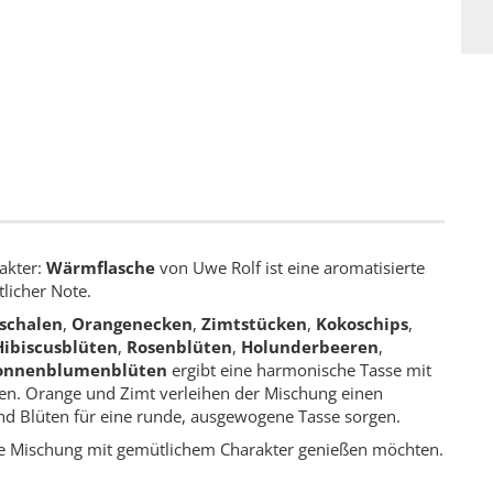
akter:
Wärmflasche
von Uwe Rolf ist eine aromatisierte
licher Note.
schalen
,
Orangenecken
,
Zimtstücken
,
Kokoschips
,
Hibiscusblüten
,
Rosenblüten
,
Holunderbeeren
,
onnenblumenblüten
ergibt eine harmonische Tasse mit
cen. Orange und Zimt verleihen der Mischung einen
 Blüten für eine runde, ausgewogene Tasse sorgen.
zige Mischung mit gemütlichem Charakter genießen möchten.