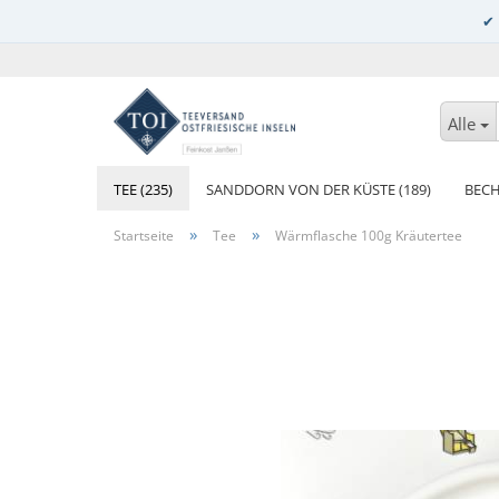
Alle
TEE (235)
SANDDORN VON DER KÜSTE (189)
BECH
»
»
Startseite
Tee
Wärmflasche 100g Kräutertee