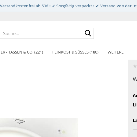
Suche...
ER - TASSEN & CO. (221)
FEINKOST & SÜSSES (180)
WEITERE
W
Ar
Li
L