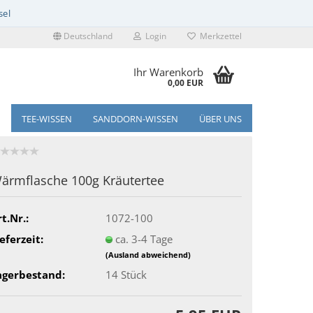
Deutschland
Login
Merkzettel
Ihr Warenkorb
0,00 EUR
TEE-WISSEN
SANDDORN-WISSEN
ÜBER UNS
ärmflasche 100g Kräutertee
t.Nr.:
1072-100
eferzeit:
ca. 3-4 Tage
(Ausland abweichend)
agerbestand:
14
Stück