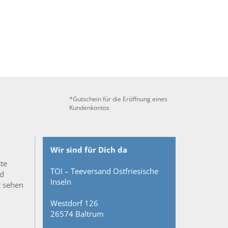
*Gutschein für die Eröffnung eines
Kundenkontos
Wir sind für Dich da
ste
TOI – Teeversand Ostfriesische
nd
Inseln
t sehen
&
Westdorf 126
26574 Baltrum