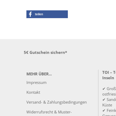
teilen
5€ Gutschein sichern*
TOI – 
MEHR ÜBER...
Inseln
Impressum
✔ Groß
Kontakt
ostfrie
✔ Sandd
Versand- & Zahlungsbedingungen
Küste
✔ Feink
Widerrufsrecht & Muster-
Genuss