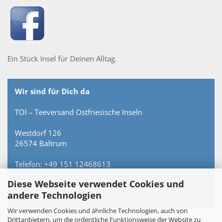
Ein Stück Insel für Deinen Alltag.
Wir sind für Dich da
TOI – Teeversand Ostfriesische Inseln
Westdorf 126
26574 Baltrum
Telefon: +49 151 12468613
E-Mail: info@toi-tee.de
Diese Webseite verwendet Cookies und
andere Technologien
Persönlich erreichbar – keine Hotline.
Wir verwenden Cookies und ähnliche Technologien, auch von
Drittanbietern, um die ordentliche Funktionsweise der Website zu