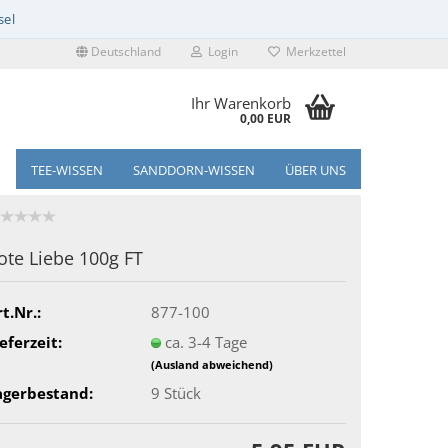
Deutschland
Login
Merkzettel
Ihr Warenkorb
0,00 EUR
TEE-WISSEN
SANDDORN-WISSEN
ÜBER UNS
ote Liebe 100g FT
t.Nr.:
877-100
eferzeit:
ca. 3-4 Tage
(Ausland abweichend)
agerbestand:
9
Stück