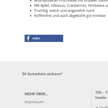
Aromatisierter Früchtetee mit Erdbeer-Vani
Mit Apfel, Hibiscus, Cranberries, Himbeere 
Fruchtig, weich und angenehm rund
Koffeinfrei und auch abgekühlt gut trinkbar
teilen
5€ Gutschein sichern*
TOI – 
MEHR ÜBER...
Inseln
Impressum
✔ Groß