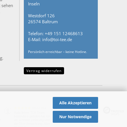
Inseln
t sehen
&
Westdorf 126
26574 Baltrum
Telefon: +49 151 12468613
E-Mail: info@toi-tee.de
Persönlich erreichbar – keine Hotline.
g.
Vertrag widerrufen
Alle Akzeptieren
08.07.26
▼
Hallo liebes TOI-Team,
Nur Notwendige
besonders gefallen hat mir
e
die schnelle Lieferung und
die Öko-Verpackung. Alles