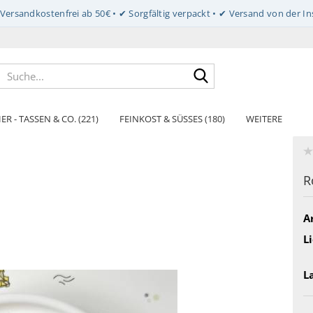
Suche...
ER - TASSEN & CO. (221)
FEINKOST & SÜSSES (180)
WEITERE
R
Ar
Li
L