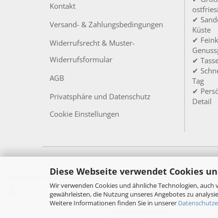
Kontakt
ostfrie
✔ Sandd
Versand- & Zahlungsbedingungen
Küste
✔ Feink
Widerrufsrecht & Muster-
Genuss
Widerrufsformular
✔ Tass
✔ Schne
AGB
Tag
✔ Persö
Privatsphäre und Datenschutz
Detail
Cookie Einstellungen
Diese Webseite verwendet Cookies un
Ausgewählte Top-Bewertungen für www.toi-tee.de
Wir verwenden Cookies und ähnliche Technologien, auch v
05.08.26
27.07.26
▼
▼
gewährleisten, die Nutzung unseres Angebotes zu analysie
Schneller, unkomplizierter
Alles su
Bestellablauf, schneller
Lieferun
Weitere Informationen finden Sie in unserer
Datenschutze
Versandt, wirklich toll
verpackt & sehr gefreut,