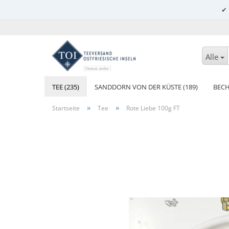
Alle
TEE (235)
SANDDORN VON DER KÜSTE (189)
BECH
»
»
Startseite
Tee
Rote Liebe 100g FT