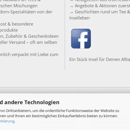
sischen Mischungen
→ Angebote & Aktionen zuers
orn-Spezialitäten von der
→ Geschichten rund um Tee 
Inselleben
ost & besondere
produkte
en, Zubehör & Geschenkideen
ller Versand – oft am selben
nlich verpackt mit Liebe zum
Ein Stück Insel für Deinen Allta
Webshop
by Gambio.de © 2026
d andere Technologien
on Drittanbietern, um die ordentliche Funktionsweise der Website zu
24.07.26
20.07.26
18.07.26
▼
▼
▼
ren und Ihnen ein bestmögliches Einkaufserlebnis bieten zu können.
per! Schnelle
Moin, der Service im Laden
Nachhaltig verpackt, mit
g!
ist schon Klasse aber auch
kleinen Guddies. Leckerer
rklärung
.
die Online Bestellung lief
Gelee und eine zuckersüß
perfekt. Danke und liebe
Tasse. Vielen Dank