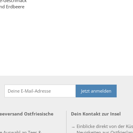
lle-Geschmack
und Erdbeere
Jetzt anmelden
Teeversand Ostfriesische
Dein Kontakt zur Insel
→ Einblicke direkt von der Kü
e Auswahl an Tees &
→ Neuigkeiten aus Ostfriesla