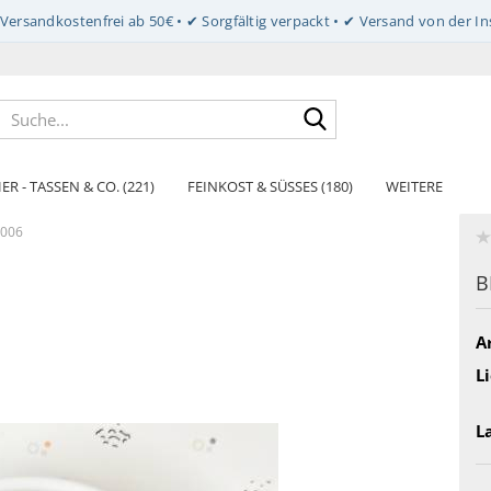
Suche...
ER - TASSEN & CO. (221)
FEINKOST & SÜSSES (180)
WEITERE
-006
B
Ar
Li
L