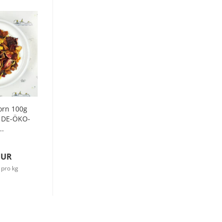
orn 100g
e DE-ÖKO-
..
EUR
 pro kg