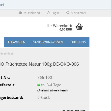
Deutschland
Login
Merkzettel
Ihr Warenkorb
0,00 EUR
TEE-WISSEN
SANDDORN-WISSEN
ÜBER UNS
IO Früchtetee Natur 100g DE-ÖKO-006
t.Nr.:
766-100
eferzeit:
ca. 3-4 Tage
(Ausland abweichend)
agerbestand:
9
Stück