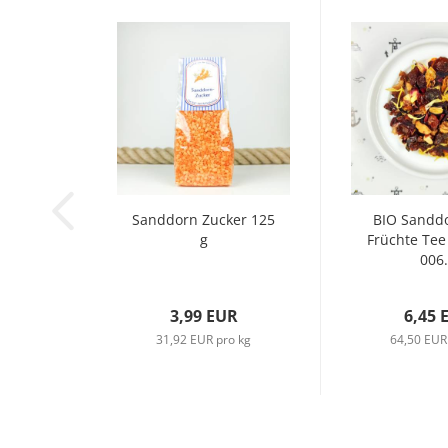
Sanddorn Zucker 125
BIO Sandd
g
Früchte Te
006.
3,99 EUR
6,45 
31,92 EUR pro kg
64,50 EUR