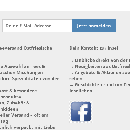
Jetzt anmelden
Teeversand Ostfriesische
Dein Kontakt zur Insel
→ Einblicke direkt von der
e Auswahl an Tees &
→ Neuigkeiten aus Ostfries
esischen Mischungen
→ Angebote & Aktionen zue
dorn-Spezialitäten von der
sehen
→ Geschichten rund um Te
kost & besondere
Inselleben
sprodukte
en, Zubehör &
enkideen
eller Versand – oft am
 Tag
önlich verpackt mit Liebe