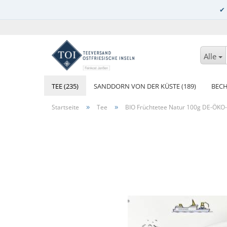
Alle
TEE (235)
SANDDORN VON DER KÜSTE (189)
BECH
»
»
Startseite
Tee
BIO Früchtetee Natur 100g DE-ÖKO