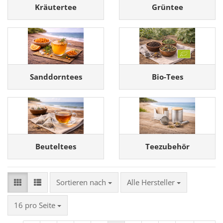
Kräutertee
Grüntee
Sanddorntees
Bio-Tees
Beuteltees
Teezubehör
Sortieren nach
Sortieren nach
Alle Hersteller
pro Seite
16 pro Seite