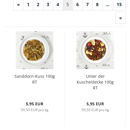
«
1
2
3
4
5
6
7
8
...
15
»
Sanddorn-Kuss 100g
Unter der
RT
Kuscheldecke 100g
RT
5,95 EUR
5,95 EUR
59,50 EUR pro kg
59,50 EUR pro kg