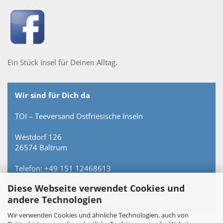
Ein Stück Insel für Deinen Alltag.
Wir sind für Dich da
TOI – Teeversand Ostfriesische Inseln
Westdorf 126
26574 Baltrum
Telefon: +49 151 12468613
E-Mail: info@toi-tee.de
Diese Webseite verwendet Cookies und
andere Technologien
Persönlich erreichbar – keine Hotline.
Wir verwenden Cookies und ähnliche Technologien, auch von