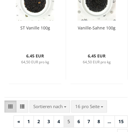
ST Vanille 100g
Vanille-Sahne 100g
6,45 EUR
6,45 EUR
64,50 EUR pro kg
64,50 EUR pro kg
Sortieren nach
pro Seite
Sortieren nach
16 pro Seite
«
1
2
3
4
5
6
7
8
...
15