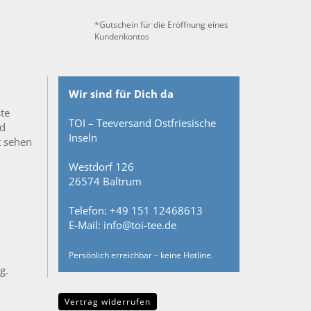
*Gutschein für die Eröffnung eines
Kundenkontos
Wir sind für Dich da
ste
TOI – Teeversand Ostfriesische
nd
Inseln
t sehen
&
Westdorf 126
26574 Baltrum
Telefon: +49 151 12468613
E-Mail: info@toi-tee.de
Persönlich erreichbar – keine Hotline.
g.
Vertrag widerrufen