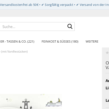
Suche...
ER - TASSEN & CO. (221)
FEINKOST & SÜSSES (180)
WEITERE
(mit Vanillestücken)
O
V
Ar
Li
L