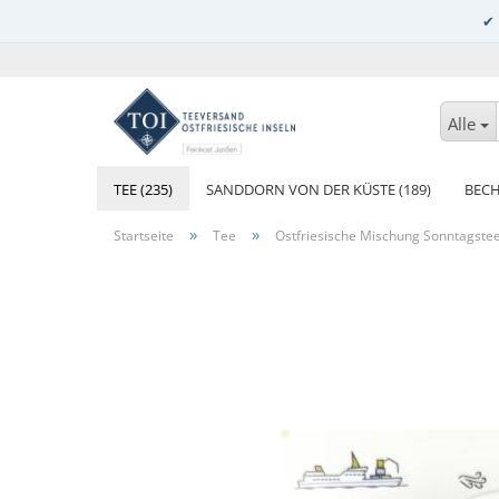
Alle
TEE (235)
SANDDORN VON DER KÜSTE (189)
BECH
»
»
Startseite
Tee
Ostfriesische Mischung Sonntagstee 