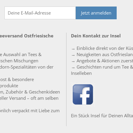
Jetzt anmelden
Teeversand Ostfriesische
Dein Kontakt zur Insel
→ Einblicke direkt von der Kü
e Auswahl an Tees &
→ Neuigkeiten aus Ostfriesla
sischen Mischungen
→ Angebote & Aktionen zuers
orn-Spezialitäten von der
→ Geschichten rund um Tee 
Inselleben
ost & besondere
produkte
en, Zubehör & Geschenkideen
ller Versand – oft am selben
nlich verpackt mit Liebe zum
Ein Stück Insel für Deinen Allta