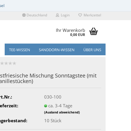
Deutschland
Login
Merkzettel
Ihr Warenkorb
0,00 EUR
TEE-WISSEN
SANDDORN-WISSEN
ÜBER UNS
stfriesische Mischung Sonntagstee (mit
anillestücken)
t.Nr.:
030-100
eferzeit:
ca. 3-4 Tage
(Ausland abweichend)
agerbestand:
10
Stück