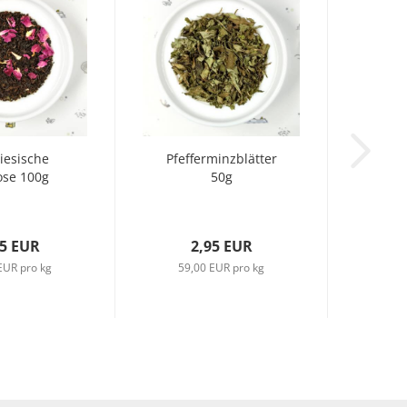
iesische
Pfefferminzblätter
ose 100g
50g
45 EUR
2,95 EUR
EUR pro kg
59,00 EUR pro kg