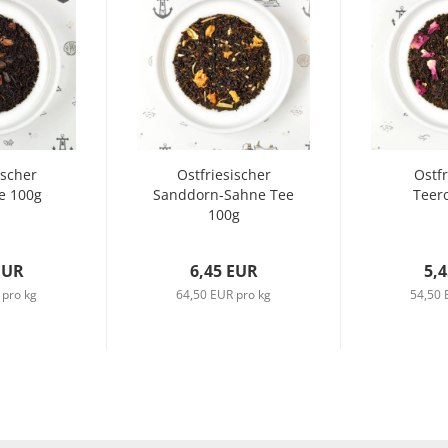
ischer
Ostfriesischer
Ostfr
e 100g
Sanddorn-Sahne Tee
Teer
100g
EUR
6,45 EUR
5,
 pro kg
64,50 EUR pro kg
54,50 