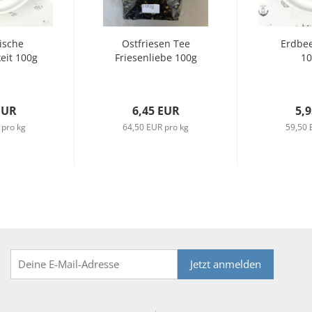
ische
Ostfriesen Tee
Erdbe
eit 100g
Friesenliebe 100g
10
EUR
6,45 EUR
5,
 pro kg
64,50 EUR pro kg
59,50 
Jetzt anmelden