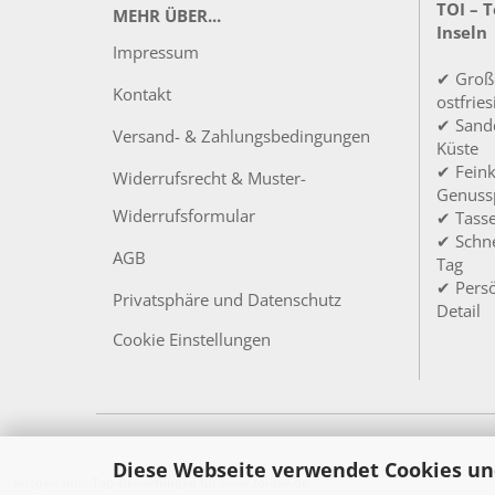
TOI – 
MEHR ÜBER...
Inseln
Impressum
✔ Groß
Kontakt
ostfrie
✔ Sandd
Versand- & Zahlungsbedingungen
Küste
✔ Feink
Widerrufsrecht & Muster-
Genuss
Widerrufsformular
✔ Tass
✔ Schne
AGB
Tag
✔ Persö
Privatsphäre und Datenschutz
Detail
Cookie Einstellungen
Diese Webseite verwendet Cookies un
Ausgewählte Top-Bewertungen für www.toi-tee.de