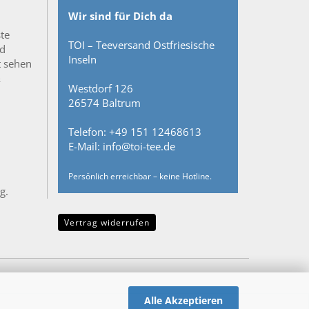
Wir sind für Dich da
ste
TOI – Teeversand Ostfriesische
nd
Inseln
t sehen
&
Westdorf 126
26574 Baltrum
Telefon: +49 151 12468613
E-Mail: info@toi-tee.de
Persönlich erreichbar – keine Hotline.
g.
Vertrag widerrufen
Alle Akzeptieren