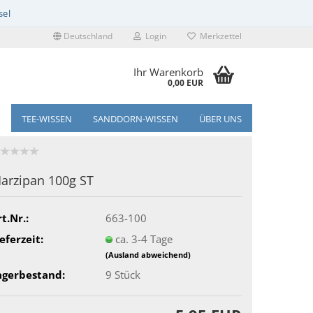
Deutschland
Login
Merkzettel
Ihr Warenkorb
0,00 EUR
TEE-WISSEN
SANDDORN-WISSEN
ÜBER UNS
arzipan 100g ST
t.Nr.:
663-100
eferzeit:
ca. 3-4 Tage
(Ausland abweichend)
agerbestand:
9
Stück