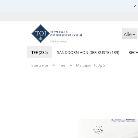
Alle
TEE (235)
SANDDORN VON DER KÜSTE (189)
BECH
»
»
Startseite
Tee
Marzipan 100g ST