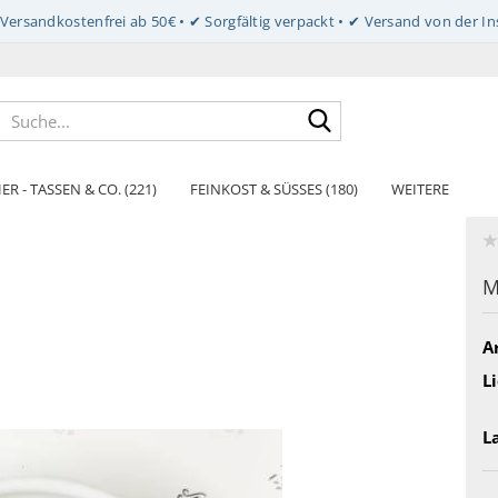
Suche...
ER - TASSEN & CO. (221)
FEINKOST & SÜSSES (180)
WEITERE
M
Ar
Li
L