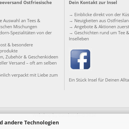
Teeversand Ostfriesische
Dein Kontakt zur Insel
→ Einblicke direkt von der Kü
e Auswahl an Tees &
→ Neuigkeiten aus Ostfriesla
sischen Mischungen
→ Angebote & Aktionen zuers
orn-Spezialitäten von der
→ Geschichten rund um Tee 
Inselleben
ost & besondere
produkte
en, Zubehör & Geschenkideen
ller Versand – oft am selben
nlich verpackt mit Liebe zum
Ein Stück Insel für Deinen Allta
Webshop
by Gambio.de © 2026
d andere Technologien