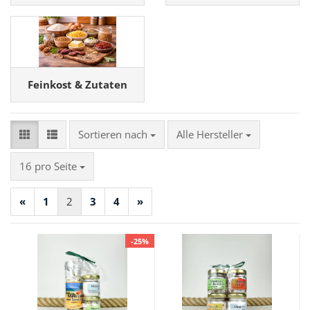
Feinkost & Zutaten
Sortieren nach
Sortieren nach
Alle Hersteller
pro Seite
16 pro Seite
«
1
2
3
4
»
-25%