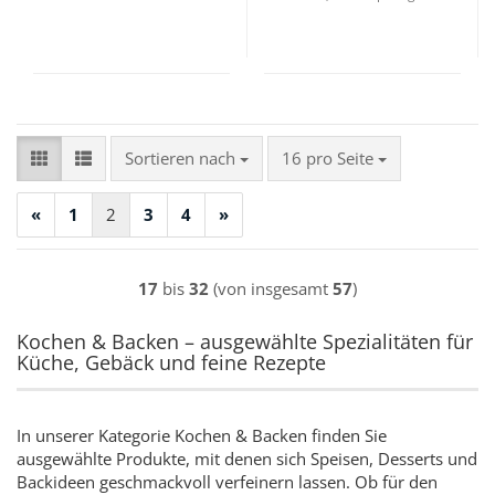
Sortieren nach
pro Seite
Sortieren nach
16 pro Seite
«
1
2
3
4
»
17
bis
32
(von insgesamt
57
)
Kochen & Backen – ausgewählte Spezialitäten für
Küche, Gebäck und feine Rezepte
In unserer Kategorie Kochen & Backen finden Sie
ausgewählte Produkte, mit denen sich Speisen, Desserts und
Backideen geschmackvoll verfeinern lassen. Ob für den