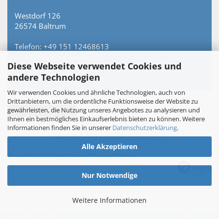
Westdorf 126
26574 Baltrum
Telefon: +49 151 12468613
E-Mail: info@toi-tee.de
Diese Webseite verwendet Cookies und
andere Technologien
Persönlich erreichbar – keine Hotline.
Wir verwenden Cookies und ähnliche Technologien, auch von
Drittanbietern, um die ordentliche Funktionsweise der Website zu
gewährleisten, die Nutzung unseres Angebotes zu analysieren und
Vertrag widerrufen
Ihnen ein bestmögliches Einkaufserlebnis bieten zu können. Weitere
Informationen finden Sie in unserer
Datenschutzerklärung
.
Webshop
by Gambio.de © 2026
Alle Akzeptieren
Ausgewählte Top-Bewertungen für www.toi-tee.de
05.08.26
▼
Nur Notwendige
Weitere Informationen
246 Bewertungen
27.07.26
▼