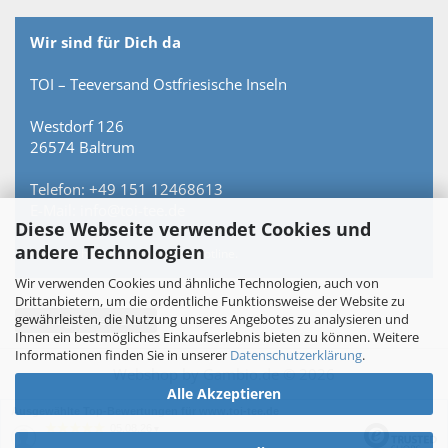
Wir sind für Dich da
TOI – Teeversand Ostfriesische Inseln
Westdorf 126
26574 Baltrum
Telefon: +49 151 12468613
E-Mail: info@toi-tee.de
Diese Webseite verwendet Cookies und
andere Technologien
Persönlich erreichbar – keine Hotline.
Wir verwenden Cookies und ähnliche Technologien, auch von
Drittanbietern, um die ordentliche Funktionsweise der Website zu
gewährleisten, die Nutzung unseres Angebotes zu analysieren und
Vertrag widerrufen
Ihnen ein bestmögliches Einkaufserlebnis bieten zu können. Weitere
Informationen finden Sie in unserer
Datenschutzerklärung
.
Webshop
by Gambio.de © 2026
Alle Akzeptieren
Ausgewählte Top-Bewertungen für www.toi-tee.de
05.08.26
▼