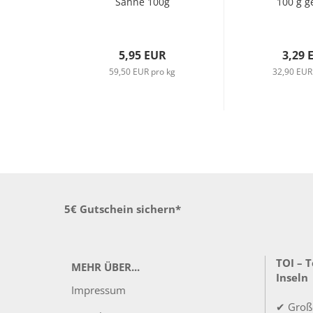
Sahne 100g
100 g ge
5,95 EUR
3,29 
59,50 EUR pro kg
32,90 EUR
5€ Gutschein sichern*
TOI – 
MEHR ÜBER...
Inseln
Impressum
✔ Groß