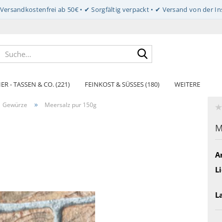
Suche...
ER - TASSEN & CO. (221)
FEINKOST & SÜSSES (180)
WEITERE
»
Gewürze
Meersalz pur 150g
M
Ar
Li
L