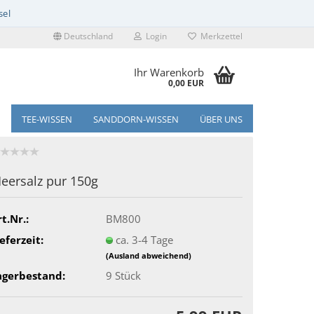
Deutschland
Login
Merkzettel
Ihr Warenkorb
0,00 EUR
TEE-WISSEN
SANDDORN-WISSEN
ÜBER UNS
eersalz pur 150g
t.Nr.:
BM800
eferzeit:
ca. 3-4 Tage
(Ausland abweichend)
agerbestand:
9
Stück