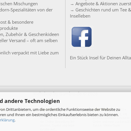
sischen Mischungen
→ Angebote & Aktionen zuers
orn-Spezialitäten von der
→ Geschichten rund um Tee 
Inselleben
ost & besondere
produkte
en, Zubehör & Geschenkideen
ller Versand – oft am selben
nlich verpackt mit Liebe zum
Ein Stück Insel für Deinen Allta
Webshop
by Gambio.de © 2026
d andere Technologien
on Drittanbietern, um die ordentliche Funktionsweise der Website zu
24.07.26
20.07.26
18.07.26
▼
▼
▼
ren und Ihnen ein bestmögliches Einkaufserlebnis bieten zu können.
per! Schnelle
Moin, der Service im Laden
Nachhaltig verpackt, mit
g!
ist schon Klasse aber auch
kleinen Guddies. Leckerer
rklärung
.
die Online Bestellung lief
Gelee und eine zuckersüß
perfekt. Danke und liebe
Tasse. Vielen Dank
Grüße auf…