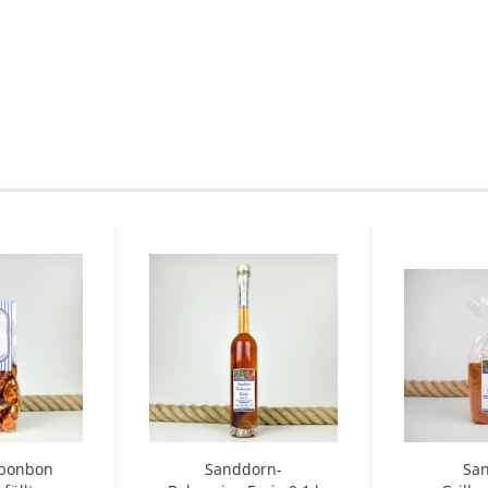
bonbon
Sanddorn-
Sa