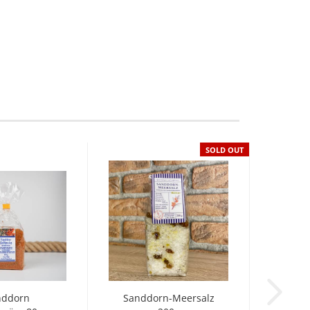
SOLD OUT
nddorn
Sanddorn-Meersalz