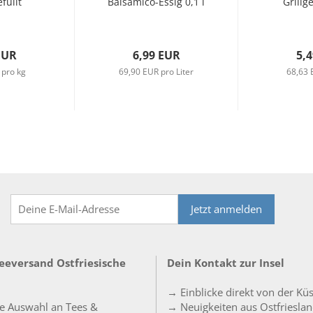
füllt
Balsamico-Essig 0,1 l
Grillg
EUR
6,99 EUR
5,
 pro kg
69,90 EUR pro Liter
68,63 
Jetzt anmelden
Teeversand Ostfriesische
Dein Kontakt zur Insel
→ Einblicke direkt von der Kü
e Auswahl an Tees &
→ Neuigkeiten aus Ostfriesla