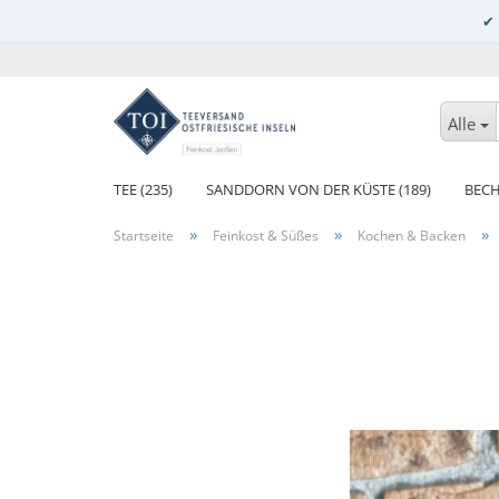
Alle
TEE (235)
SANDDORN VON DER KÜSTE (189)
BECH
»
»
»
Startseite
Feinkost & Süßes
Kochen & Backen