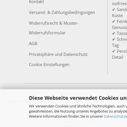
Kontakt
ostfrie
✔ Sandd
Versand- & Zahlungsbedingungen
Küste
✔ Feink
Widerrufsrecht & Muster-
Genuss
Widerrufsformular
✔ Tass
✔ Schne
AGB
Tag
✔ Persö
Privatsphäre und Datenschutz
Detail
Cookie Einstellungen
Diese Webseite verwendet Cookies un
Ausgewählte Top-Bewertungen für www.toi-tee.de
Wir verwenden Cookies und ähnliche Technologien, auch v
05.08.26
27.07.26
▼
▼
gewährleisten, die Nutzung unseres Angebotes zu analysie
Schneller, unkomplizierter
Alles su
Bestellablauf, schneller
Lieferun
Weitere Informationen finden Sie in unserer
Datenschutze
Versandt, wirklich toll
verpackt & sehr gefreut,
über die klein…