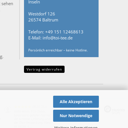
Inseln
t sehen
&
Westdorf 126
26574 Baltrum
Telefon: +49 151 12468613
E-Mail: info@toi-tee.de
Persönlich erreichbar – keine Hotline.
g.
Vertrag widerrufen
Alle Akzeptieren
08.07.26
▼
Hallo liebes TOI-Team,
Nur Notwendige
besonders gefallen hat mir
e
die schnelle Lieferung und
die Öko-Verpackung. Alles
ist sicher u…
Weitere Informationen