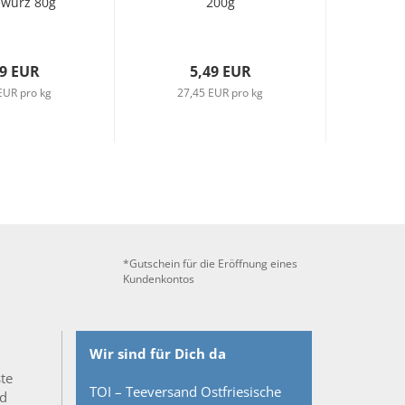
ewürz 80g
200g
49 EUR
5,49 EUR
EUR pro kg
27,45 EUR pro kg
*Gutschein für die Eröffnung eines
Kundenkontos
Wir sind für Dich da
ste
TOI – Teeversand Ostfriesische
nd