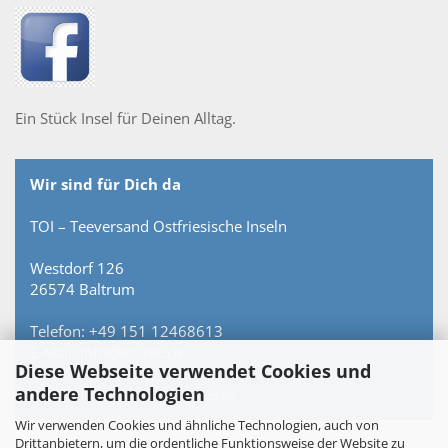
Ein Stück Insel für Deinen Alltag.
Wir sind für Dich da
TOI – Teeversand Ostfriesische Inseln
Westdorf 126
26574 Baltrum
Telefon: +49 151 12468613
E-Mail: info@toi-tee.de
Diese Webseite verwendet Cookies und
andere Technologien
Persönlich erreichbar – keine Hotline.
Wir verwenden Cookies und ähnliche Technologien, auch von
Drittanbietern, um die ordentliche Funktionsweise der Website zu