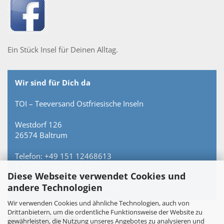
Ein Stück Insel für Deinen Alltag.
Wir sind für Dich da
TOI – Teeversand Ostfriesische Inseln
Westdorf 126
26574 Baltrum
Telefon: +49 151 12468613
E-Mail: info@toi-tee.de
Diese Webseite verwendet Cookies und
andere Technologien
Persönlich erreichbar – keine Hotline.
Wir verwenden Cookies und ähnliche Technologien, auch von
Drittanbietern, um die ordentliche Funktionsweise der Website zu
gewährleisten, die Nutzung unseres Angebotes zu analysieren und
Vertrag widerrufen