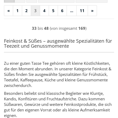
«
1
2
3
4
5
6
...
11
»
33
bis
48
(von insgesamt
169
)
Feinkost & Süßes – ausgewählte Spezialitäten für
Teezeit und Genussmomente
Zu einer guten Tasse Tee gehören oft kleine Köstlichkeiten,
die den Moment abrunden. In unserer Kategorie Feinkost &
Süßes finden Sie ausgewählte Spezialitäten für Frühstück,
Teetafel, Kaffeepause, Küche und kleine Genussmomente
zwischendurch.
Besonders beliebt sind klassische Begleiter wie Kluntje,
Kandis, Konfitüren und Fruchtaufstriche. Dazu kommen
Süßwaren, Gewürze und weitere Feinkostprodukte, die sich
gut für den eigenen Vorrat oder als kleine Aufmerksamkeit
eignen.