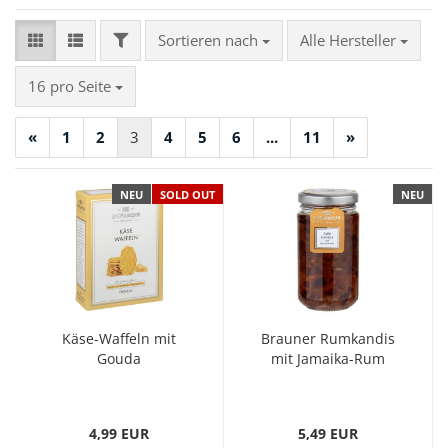
FILTER
Sortieren nach
Sortieren nach
Alle Hersteller
pro Seite
16 pro Seite
«
1
2
3
4
5
6
...
11
»
NEU
SOLD OUT
NEU
Käse-Waffeln mit
Brauner Rumkandis
Gouda
mit Jamaika-Rum
4,99 EUR
5,49 EUR