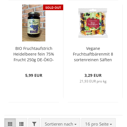
SOLD OUT
BIO Fruchtaufstrich
Vegane
Heidelbeere fein 75%
Fruchtsaftbärenmit 8
Frucht 250g DE-ÖKO-
sortenreinen Säften
006
und Vitamin C 150g
5,99 EUR
3,29 EUR
21,93 EUR pro kg
FILTER
Sortieren nach
pro Seite
Sortieren nach
16 pro Seite