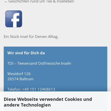
→ Geschichten rund um Tee & Inselleben
Ein Stück Insel für Deinen Alltag.
Wir sind für Dich da
TOI – Teeversand Ostfriesische Inseln
Westdorf 126
26574 Baltrum
Telefon: +49 151 12468613
E-Mail: info@toi-tee.de
Diese Webseite verwendet Cookies und
andere Technologien
Persönlich erreichbar – keine Hotline.