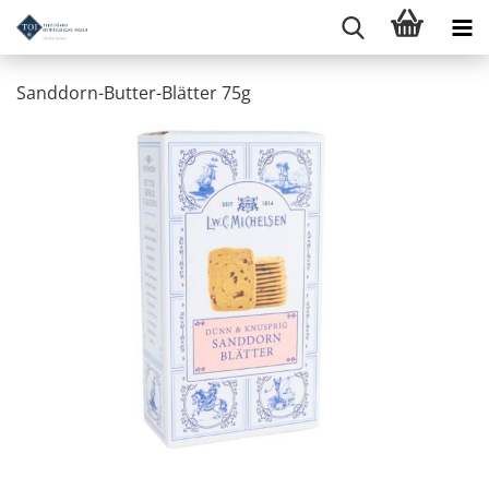
Sanddorn-Butter-Blätter 75g