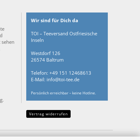
Wir sind für Dich da
ste
TOI – Teeversand Ostfriesische
nd
Inseln
t sehen
&
Westdorf 126
26574 Baltrum
Telefon: +49 151 12468613
E-Mail: info@toi-tee.de
Persönlich erreichbar – keine Hotline.
g.
Vertrag widerrufen