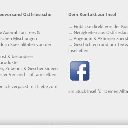
Teeversand Ostfriesische
Dein Kontakt zur Insel
→ Einblicke direkt von der Kü
e Auswahl an Tees &
→ Neuigkeiten aus Ostfriesla
sischen Mischungen
→ Angebote & Aktionen zuers
orn-Spezialitäten von der
→ Geschichten rund um Tee 
Inselleben
ost & besondere
produkte
en, Zubehör & Geschenkideen
ller Versand – oft am selben
nlich verpackt mit Liebe zum
Ein Stück Insel für Deinen Allta
Webshop
by Gambio.de © 2026