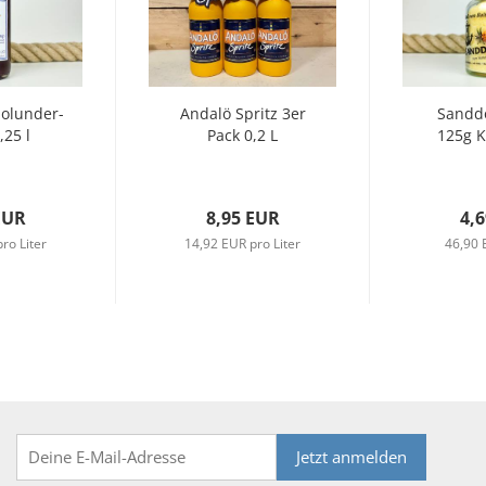
olunder-
Andalö Spritz 3er
Sandd
,25 l
Pack 0,2 L
125g K
EUR
8,95 EUR
4,
ro Liter
14,92 EUR pro Liter
46,90 
Jetzt anmelden