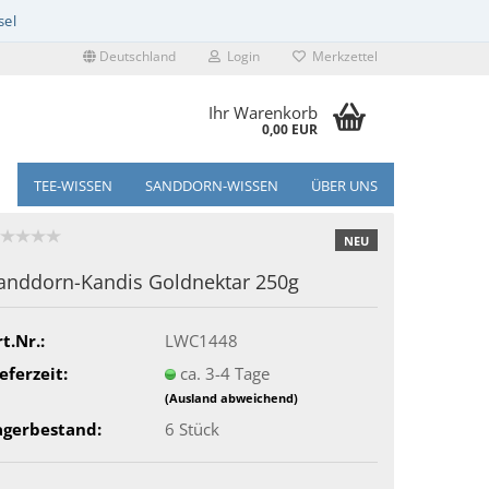
Deutschland
Login
Merkzettel
Ihr Warenkorb
0,00 EUR
TEE-WISSEN
SANDDORN-WISSEN
ÜBER UNS
NEU
anddorn-Kandis Goldnektar 250g
t.Nr.:
LWC1448
eferzeit:
ca. 3-4 Tage
(Ausland abweichend)
agerbestand:
6
Stück