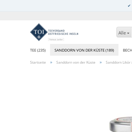
Alle
TEE (235)
SANDDORN VON DER KÜSTE (189)
BECH
»
»
Startseite
Sanddorn von der Küste
Sanddorn Likör 