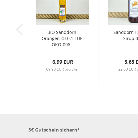
BIO Sanddorn-
Sanddorn-H
Orangen-Öl 0,1 l DE-
Sirup 0
ÖKO-006...
6,99 EUR
5,65 
69,90 EUR pro Liter
22,60 EUR p
5€ Gutschein sichern*