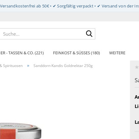
Suche...
ER - TASSEN & CO. (221)
FEINKOST & SÜSSES (180)
WEITERE
»
& Spirituosen
Sanddorn-Kandis Goldnektar 250g
S
Ar
Li
L