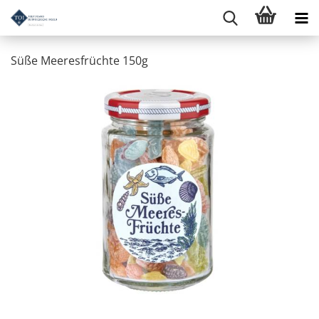
Süße Meeresfrüchte 150g