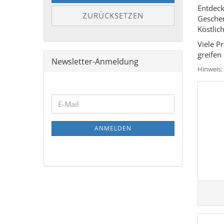
Entdeck
ZURÜCKSETZEN
Geschen
Köstlic
Viele P
greifen
Newsletter-Anmeldung
Hinweis:
WEITER
E-
ZUR
Mail
NEWSLETTER-
ANMELDEN
ANMELDUNG