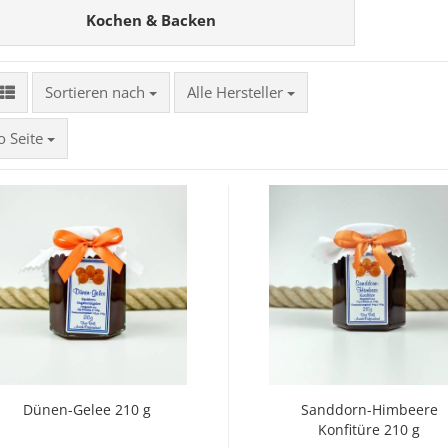
Kochen & Backen
Sortieren nach
Sortieren nach
Alle Hersteller
ite
o Seite
Dünen-Gelee 210 g
Sanddorn-Himbeere
Konfitüre 210 g