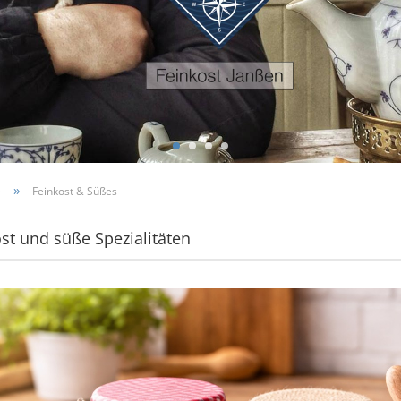
»
e
Feinkost & Süßes
st und süße Spezialitäten