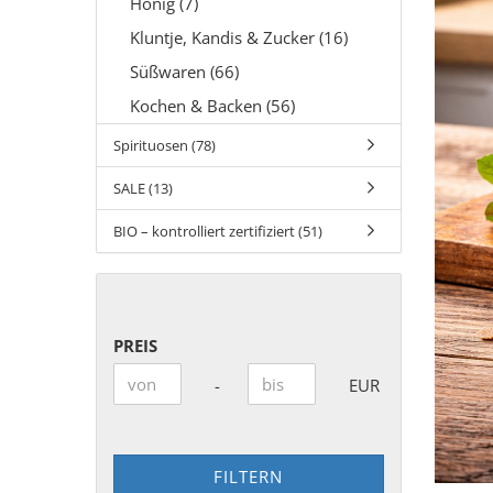
Honig (7)
Kluntje, Kandis & Zucker (16)
Süßwaren (66)
Kochen & Backen (56)
Spirituosen (78)
SALE (13)
BIO – kontrolliert zertifiziert (51)
PREIS
PREIS
Preis bis
-
EUR
FILTERN