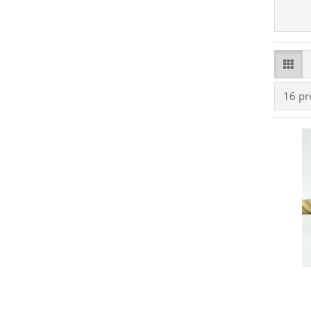
pro Se
16 pr