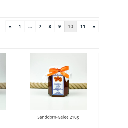
«
1
...
7
8
9
10
11
»
Sanddorn-Gelee 210g