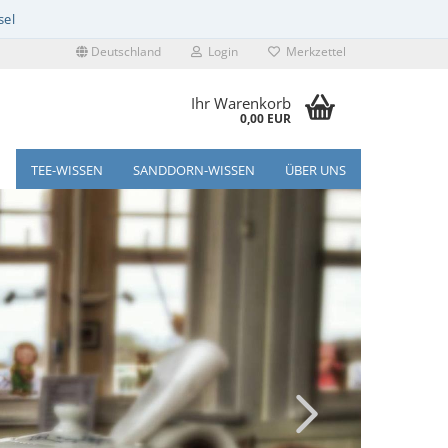
Deutschland
Login
Merkzettel
Ihr Warenkorb
0,00 EUR
TEE-WISSEN
SANDDORN-WISSEN
ÜBER UNS