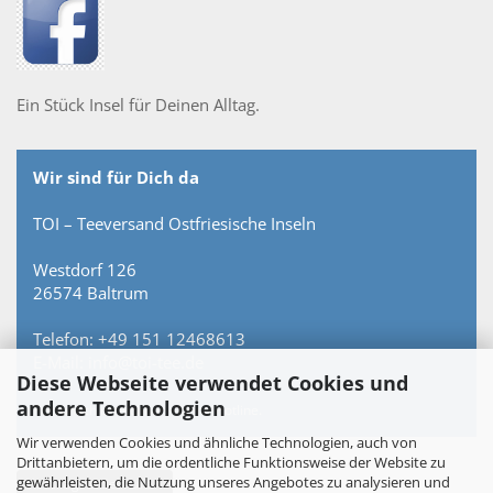
Ein Stück Insel für Deinen Alltag.
Wir sind für Dich da
TOI – Teeversand Ostfriesische Inseln
Westdorf 126
26574 Baltrum
Telefon: +49 151 12468613
E-Mail: info@toi-tee.de
Diese Webseite verwendet Cookies und
andere Technologien
Persönlich erreichbar – keine Hotline.
Wir verwenden Cookies und ähnliche Technologien, auch von
Drittanbietern, um die ordentliche Funktionsweise der Website zu
gewährleisten, die Nutzung unseres Angebotes zu analysieren und
Vertrag widerrufen