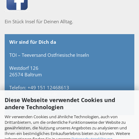
Ein Stück Insel für Deinen Alltag.
Wir sind für Dich da
TOI – Teeversand Ostfriesische Inseln
Westdorf 126
26574 Baltrum
Telefon: +49 151 12468613
E-Mail: info@toi-tee.de
Diese Webseite verwendet Cookies und
andere Technologien
Persönlich erreichbar – keine Hotline.
Wir verwenden Cookies und ähnliche Technologien, auch von
Drittanbietern, um die ordentliche Funktionsweise der Website zu
gewährleisten, die Nutzung unseres Angebotes zu analysieren und
Vertrag widerrufen
Ihnen ein bestmögliches Einkaufserlebnis bieten zu können. Weitere
Informationen finden Sie in unserer
Datenschutzerklärung
.