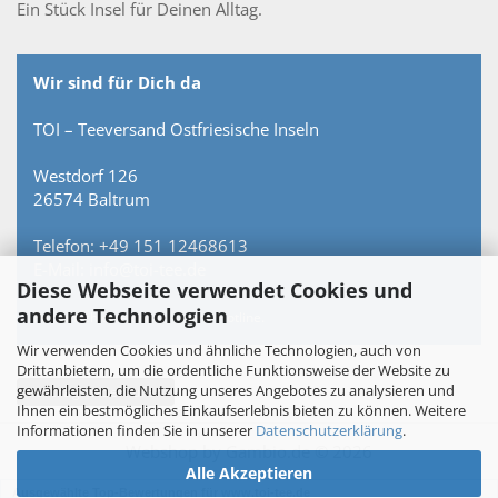
Ein Stück Insel für Deinen Alltag.
Wir sind für Dich da
TOI – Teeversand Ostfriesische Inseln
Westdorf 126
26574 Baltrum
Telefon: +49 151 12468613
E-Mail: info@toi-tee.de
Diese Webseite verwendet Cookies und
andere Technologien
Persönlich erreichbar – keine Hotline.
Wir verwenden Cookies und ähnliche Technologien, auch von
Drittanbietern, um die ordentliche Funktionsweise der Website zu
gewährleisten, die Nutzung unseres Angebotes zu analysieren und
Vertrag widerrufen
Ihnen ein bestmögliches Einkaufserlebnis bieten zu können. Weitere
Informationen finden Sie in unserer
Datenschutzerklärung
.
Webshop
by Gambio.de © 2026
Alle Akzeptieren
Ausgewählte Top-Bewertungen für www.toi-tee.de