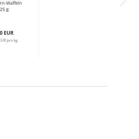
rn-Waffeln
25 g
60 EUR
EUR pro kg