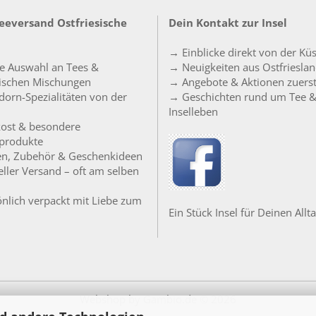
Teeversand Ostfriesische
Dein Kontakt zur Insel
→ Einblicke direkt von der Kü
e Auswahl an Tees &
→ Neuigkeiten aus Ostfriesla
sischen Mischungen
→ Angebote & Aktionen zuers
orn-Spezialitäten von der
→ Geschichten rund um Tee 
Inselleben
ost & besondere
produkte
en, Zubehör & Geschenkideen
ller Versand – oft am selben
nlich verpackt mit Liebe zum
Ein Stück Insel für Deinen Allta
Webshop
by Gambio.de © 2026