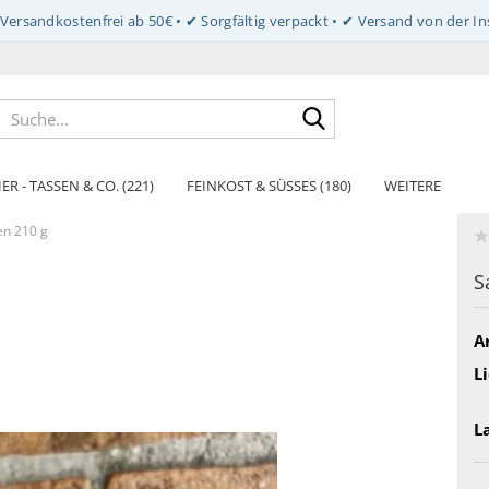
Suche...
ER - TASSEN & CO. (221)
FEINKOST & SÜSSES (180)
WEITERE
n 210 g
S
Ar
Li
L