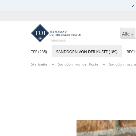
Alle
TEE (235)
SANDDORN VON DER KÜSTE (189)
BECH
»
»
Startseite
Sanddorn von der Küste
Sanddornrösche