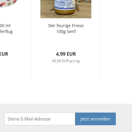
700 ml
Der feurige Friese
ferflug
100g Senf
 EUR
4,99 EUR
49,90 EUR pro kg
Jetzt anmelden