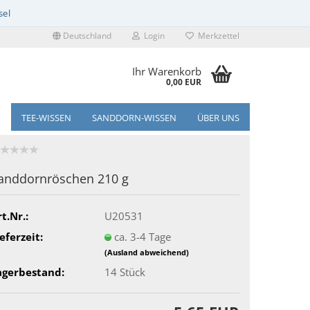
Deutschland
Login
Merkzettel
Ihr Warenkorb
0,00 EUR
TEE-WISSEN
SANDDORN-WISSEN
ÜBER UNS
anddornröschen 210 g
t.Nr.:
U20531
eferzeit:
ca. 3-4 Tage
(Ausland abweichend)
agerbestand:
14
Stück