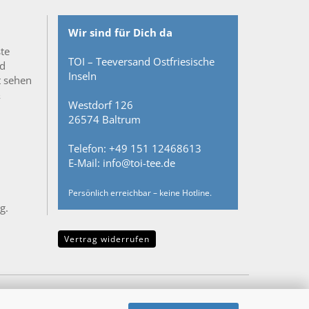
Wir sind für Dich da
ste
TOI – Teeversand Ostfriesische
nd
Inseln
t sehen
&
Westdorf 126
26574 Baltrum
Telefon: +49 151 12468613
E-Mail: info@toi-tee.de
Persönlich erreichbar – keine Hotline.
g.
Vertrag widerrufen