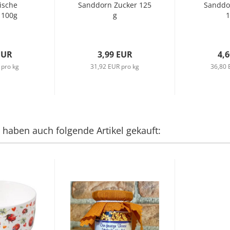
ische
Sanddorn Zucker 125
Sanddo
 100g
g
1
EUR
3,99 EUR
4,
 pro kg
31,92 EUR pro kg
36,80 
, haben auch folgende Artikel gekauft: