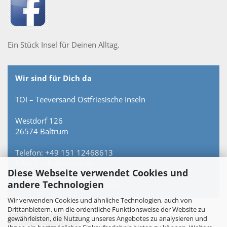
Ein Stück Insel für Deinen Alltag.
Wir sind für Dich da
TOI – Teeversand Ostfriesische Inseln
Westdorf 126
26574 Baltrum
Telefon: +49 151 12468613
E-Mail: info@toi-tee.de
Diese Webseite verwendet Cookies und
andere Technologien
Persönlich erreichbar – keine Hotline.
Wir verwenden Cookies und ähnliche Technologien, auch von
Drittanbietern, um die ordentliche Funktionsweise der Website zu
gewährleisten, die Nutzung unseres Angebotes zu analysieren und
Vertrag widerrufen