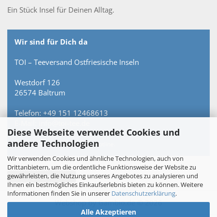
Ein Stück Insel für Deinen Alltag.
Wir sind für Dich da
TOI – Teeversand Ostfriesische Inseln
Westdorf 126
26574 Baltrum
Telefon: +49 151 12468613
E-Mail: info@toi-tee.de
Diese Webseite verwendet Cookies und
andere Technologien
Persönlich erreichbar – keine Hotline.
Wir verwenden Cookies und ähnliche Technologien, auch von
Drittanbietern, um die ordentliche Funktionsweise der Website zu
gewährleisten, die Nutzung unseres Angebotes zu analysieren und
Vertrag widerrufen
Ihnen ein bestmögliches Einkaufserlebnis bieten zu können. Weitere
Informationen finden Sie in unserer
Datenschutzerklärung
.
Webshop
by Gambio.de © 2026
Alle Akzeptieren