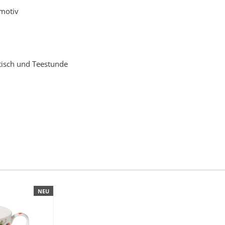
zmotiv
tisch und Teestunde
NEU