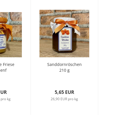
e Friese
Sanddornröschen
Senf
210 g
EUR
5,65 EUR
 pro kg
26,90 EUR pro kg