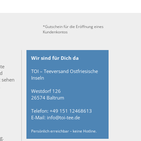
*Gutschein für die Eröffnung eines
Kundenkontos
Wir sind für Dich da
ste
TOI – Teeversand Ostfriesische
nd
Inseln
t sehen
&
Westdorf 126
26574 Baltrum
Telefon: +49 151 12468613
E-Mail: info@toi-tee.de
Persönlich erreichbar – keine Hotline.
g.