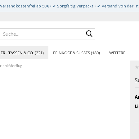
Suche...
ER - TASSEN & CO. (221)
FEINKOST & SÜSSES (180)
WEITERE
rienkäferflug
S
Ar
Li