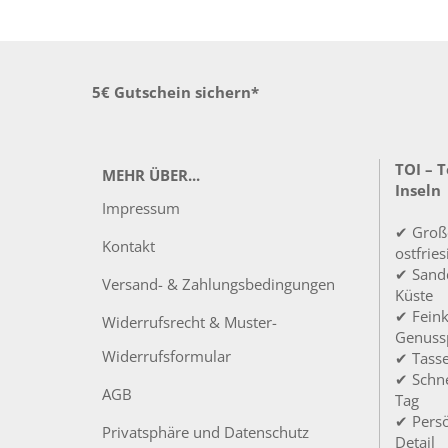
5€ Gutschein sichern*
TOI – 
MEHR ÜBER...
Inseln
Impressum
✔ Groß
Kontakt
ostfrie
✔ Sandd
Versand- & Zahlungsbedingungen
Küste
✔ Feink
Widerrufsrecht & Muster-
Genuss
Widerrufsformular
✔ Tass
✔ Schne
AGB
Tag
✔ Persö
Privatsphäre und Datenschutz
Detail