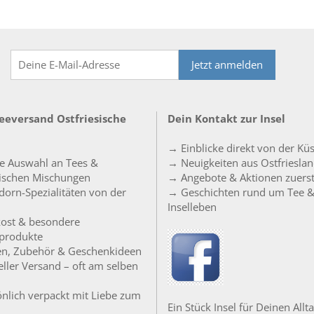
Jetzt anmelden
Teeversand Ostfriesische
Dein Kontakt zur Insel
→ Einblicke direkt von der Kü
e Auswahl an Tees &
→ Neuigkeiten aus Ostfriesla
sischen Mischungen
→ Angebote & Aktionen zuers
orn-Spezialitäten von der
→ Geschichten rund um Tee 
Inselleben
ost & besondere
produkte
en, Zubehör & Geschenkideen
ller Versand – oft am selben
nlich verpackt mit Liebe zum
Ein Stück Insel für Deinen Allta