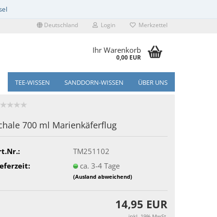
Deutschland
Login
Merkzettel
Ihr Warenkorb
0,00 EUR
TEE-WISSEN
SANDDORN-WISSEN
ÜBER UNS
chale 700 ml Marienkäferflug
t.Nr.:
TM251102
eferzeit:
ca. 3-4 Tage
(Ausland abweichend)
14,95 EUR
inkl. 19% MwSt.