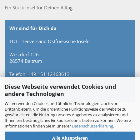
Ein Stück Insel für Deinen Alltag.
Wir sind für Dich da
TOI – Teeversand Ostfriesische Inseln
Westdorf 126
26574 Baltrum
Telefon: +49 151 12468613
E-Mail: info@toi-tee.de
Diese Webseite verwendet Cookies und
andere Technologien
Persönlich erreichbar – keine Hotline.
Wir verwenden Cookies und ähnliche Technologien, auch von
Drittanbietern, um die ordentliche Funktionsweise der Website zu
gewährleisten, die Nutzung unseres Angebotes zu analysieren und
Vertrag widerrufen
Ihnen ein bestmögliches Einkaufserlebnis bieten zu können. Weitere
Informationen finden Sie in unserer
Datenschutzerklärung
.
Webshop
by Gambio.de © 2026
Alle Akzeptieren