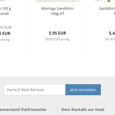
 100 g
Moringa Sanddorn
Sanddorn
bande
100g KT
95 EUR
5,95 EUR
5,
5 EUR
59,50 EUR pro kg
54,50 
 pro kg
Jetzt anmelden
Teeversand Ostfriesische
Dein Kontakt zur Insel