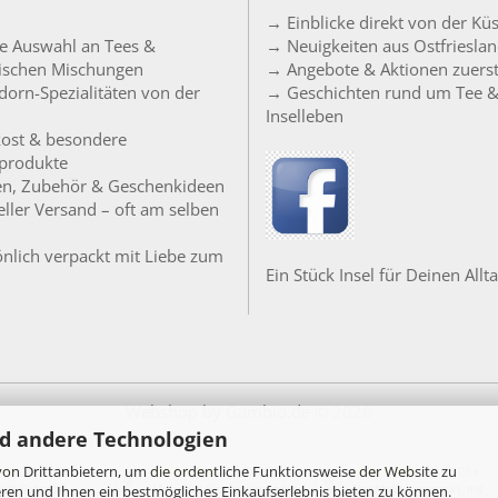
→ Einblicke direkt von der Kü
e Auswahl an Tees &
→ Neuigkeiten aus Ostfriesla
sischen Mischungen
→ Angebote & Aktionen zuers
orn-Spezialitäten von der
→ Geschichten rund um Tee 
Inselleben
ost & besondere
produkte
en, Zubehör & Geschenkideen
ller Versand – oft am selben
nlich verpackt mit Liebe zum
Ein Stück Insel für Deinen Allta
Webshop
by Gambio.de © 2026
d andere Technologien
on Drittanbietern, um die ordentliche Funktionsweise der Website zu
24.07.26
20.07.26
18.07.26
▼
▼
▼
ren und Ihnen ein bestmögliches Einkaufserlebnis bieten zu können.
per! Schnelle
Moin, der Service im Laden
Nachhaltig verpackt, mit