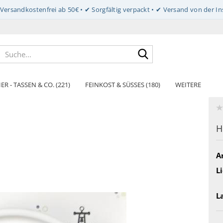
Suche...
ER - TASSEN & CO. (221)
FEINKOST & SÜSSES (180)
WEITERE
H
Ar
Li
L