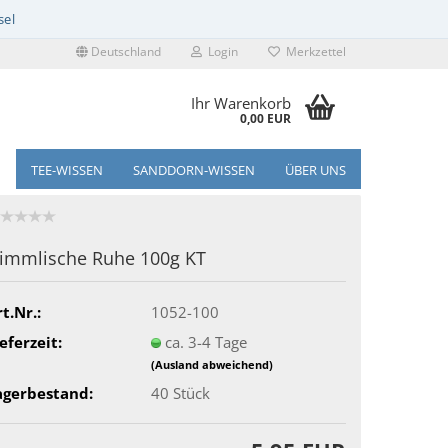
Deutschland
Login
Merkzettel
Ihr Warenkorb
0,00 EUR
TEE-WISSEN
SANDDORN-WISSEN
ÜBER UNS
immlische Ruhe 100g KT
t.Nr.:
1052-100
eferzeit:
ca. 3-4 Tage
(Ausland abweichend)
agerbestand:
40
Stück