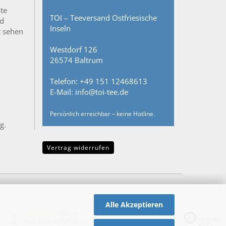
ste
TOI – Teeversand Ostfriesische
nd
Inseln
t sehen
&
Westdorf 126
26574 Baltrum
Telefon: +49 151 12468613
E-Mail: info@toi-tee.de
Persönlich erreichbar – keine Hotline.
g.
Vertrag widerrufen
Alle Akzeptieren
08.07.26
▼
Hallo liebes TOI-Team,