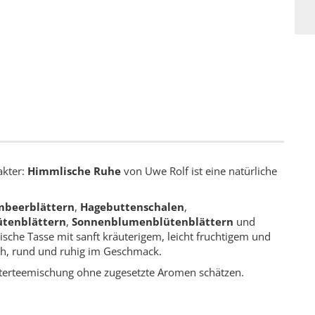
akter:
Himmlische Ruhe
von Uwe Rolf ist eine natürliche
mbeerblättern
,
Hagebuttenschalen
,
ütenblättern
,
Sonnenblumenblütenblättern
und
sche Tasse mit sanft kräuterigem, leicht fruchtigem und
ch, rund und ruhig im Geschmack.
räuterteemischung ohne zugesetzte Aromen schätzen.