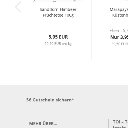
Sanddorn-Himbeer
Marapaya
Früchtetee 100g
Küsten
Ehem. 5,
5,95 EUR
Nur 3,9
59,50 EUR pro kg
39,50 EUR
5€ Gutschein sichern*
TOI – 
MEHR ÜBER...
Inseln