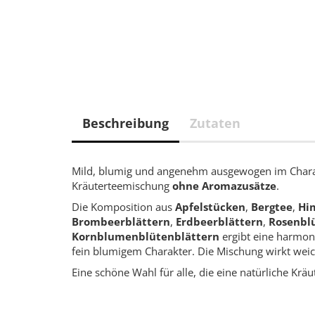
Beschreibung
Zutaten
Mild, blumig und angenehm ausgewogen im Char
Kräuterteemischung
ohne Aromazusätze
.
Die Komposition aus
Apfelstücken
,
Bergtee
,
Hi
Brombeerblättern
,
Erdbeerblättern
,
Rosenbl
Kornblumenblütenblättern
ergibt eine harmoni
fein blumigem Charakter. Die Mischung wirkt wei
Eine schöne Wahl für alle, die eine natürliche K