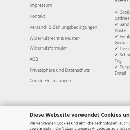
Impressum
✔ Groß
Kontakt
ostfrie
✔ Sandd
Versand- & Zahlungsbedingungen
Küste
✔ Feink
Widerrufsrecht & Muster-
Genuss
Widerrufsformular
✔ Tass
✔ Schne
AGB
Tag
✔ Persö
Privatsphäre und Datenschutz
Detail
Cookie Einstellungen
Diese Webseite verwendet Cookies un
Ausgewählte Top-Bewertungen für www.toi-tee.de
Wir verwenden Cookies und ähnliche Technologien, auch v
05.08.26
27.07.26
▼
▼
gewährleisten, die Nutzung unseres Angebotes zu analysie
Schneller, unkomplizierter
Alles su