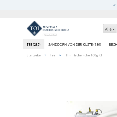
Alle
TEE (235)
SANDDORN VON DER KÜSTE (189)
BECH
»
»
Startseite
Tee
Himmlische Ruhe 100g KT