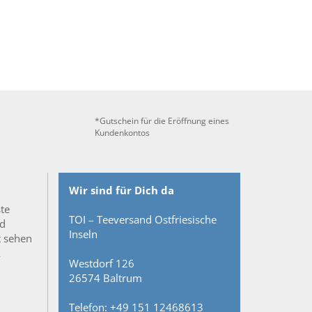
*Gutschein für die Eröffnung eines
Kundenkontos
Wir sind für Dich da
ste
TOI – Teeversand Ostfriesische
nd
Inseln
t sehen
&
Westdorf 126
26574 Baltrum
Telefon: +49 151 12468613