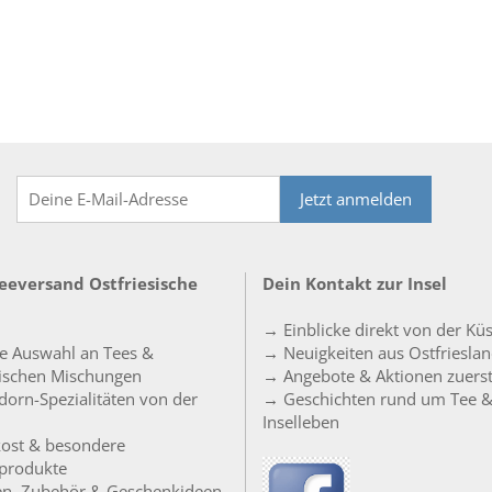
Jetzt anmelden
Teeversand Ostfriesische
Dein Kontakt zur Insel
→ Einblicke direkt von der Kü
e Auswahl an Tees &
→ Neuigkeiten aus Ostfriesla
sischen Mischungen
→ Angebote & Aktionen zuers
orn-Spezialitäten von der
→ Geschichten rund um Tee 
Inselleben
ost & besondere
produkte
en, Zubehör & Geschenkideen