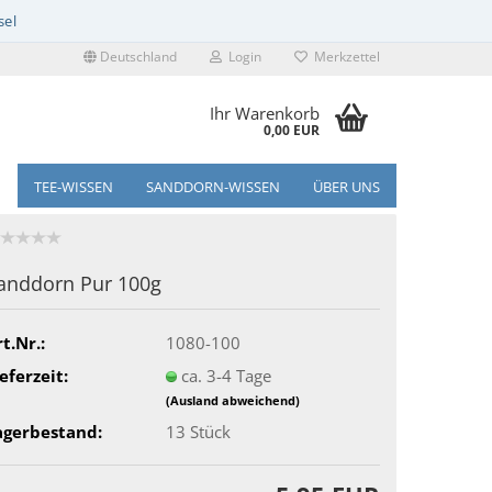
Deutschland
Login
Merkzettel
Ihr Warenkorb
0,00 EUR
TEE-WISSEN
SANDDORN-WISSEN
ÜBER UNS
anddorn Pur 100g
t.Nr.:
1080-100
eferzeit:
ca. 3-4 Tage
(Ausland abweichend)
agerbestand:
13
Stück