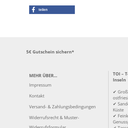
teilen
5€ Gutschein sichern*
TOI – 
MEHR ÜBER...
Inseln
Impressum
✔ Groß
Kontakt
ostfrie
✔ Sandd
Versand- & Zahlungsbedingungen
Küste
✔ Feink
Widerrufsrecht & Muster-
Genuss
Widerrufsformular
✔ Tass