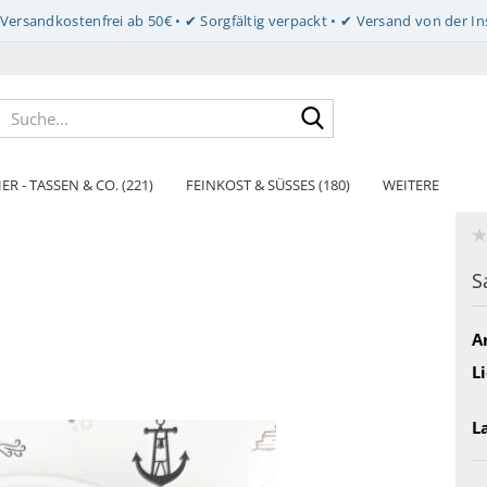
Suche...
ER - TASSEN & CO. (221)
FEINKOST & SÜSSES (180)
WEITERE
S
Ar
Li
L