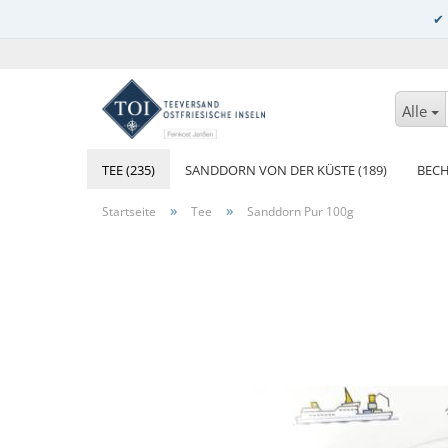
Alle
TEE (235)
SANDDORN VON DER KÜSTE (189)
BECH
»
»
Startseite
Tee
Sanddorn Pur 100g