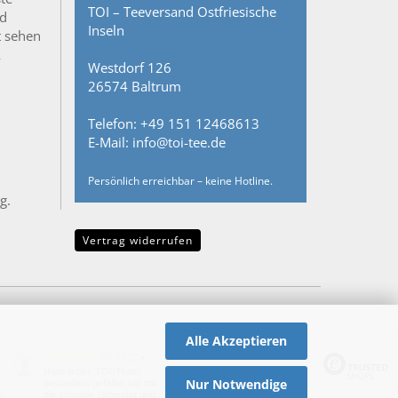
TOI – Teeversand Ostfriesische
nd
Inseln
t sehen
&
Westdorf 126
26574 Baltrum
Telefon: +49 151 12468613
E-Mail: info@toi-tee.de
Persönlich erreichbar – keine Hotline.
g.
Vertrag widerrufen
Alle Akzeptieren
08.07.26
▼
Hallo liebes TOI-Team,
Nur Notwendige
besonders gefallen hat mir
e
die schnelle Lieferung und