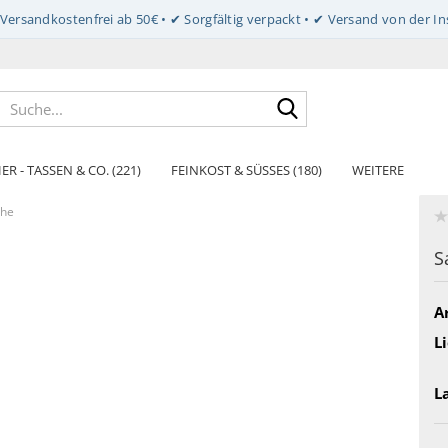
Suche...
ER - TASSEN & CO. (221)
FEINKOST & SÜSSES (180)
WEITERE
che
S
Ar
Li
L