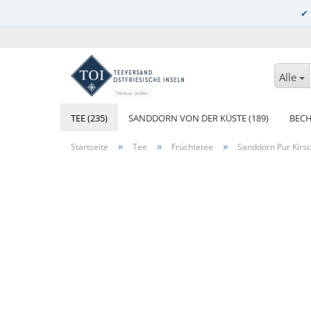
Alle
TEE (235)
SANDDORN VON DER KÜSTE (189)
BECH
»
»
»
Startseite
Tee
Früchtetee
Sanddorn Pur Kirs