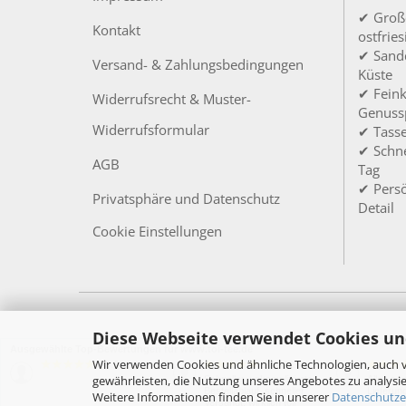
✔ Groß
Kontakt
ostfrie
✔ Sandd
Versand- & Zahlungsbedingungen
Küste
✔ Feink
Widerrufsrecht & Muster-
Genuss
Widerrufsformular
✔ Tass
✔ Schne
AGB
Tag
✔ Persö
Privatsphäre und Datenschutz
Detail
Cookie Einstellungen
Diese Webseite verwendet Cookies un
Ausgewählte Top-Bewertungen für www.toi-tee.de
Wir verwenden Cookies und ähnliche Technologien, auch v
05.08.26
27.07.26
▼
▼
gewährleisten, die Nutzung unseres Angebotes zu analysie
Schneller, unkomplizierter
Alles su
Bestellablauf, schneller
Lieferun
Weitere Informationen finden Sie in unserer
Datenschutze
Versandt, wirklich toll