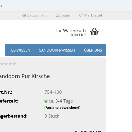
Deutschland
Login
Merkzettel
Ihr Warenkorb
0,00 EUR
TEE-WISSEN
SANDDORN-WISSEN
ÜBER UNS
anddorn Pur Kirsche
t.Nr.:
754-100
eferzeit:
ca. 3-4 Tage
(Ausland abweichend)
agerbestand:
9
Stück