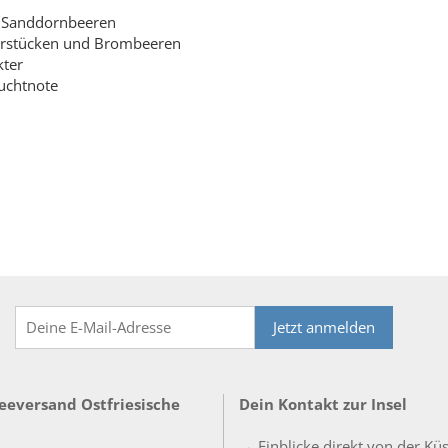
% Sanddornbeeren
eerstücken und Brombeeren
kter
uchtnote
Jetzt anmelden
Teeversand Ostfriesische
Dein Kontakt zur Insel
→ Einblicke direkt von der Kü