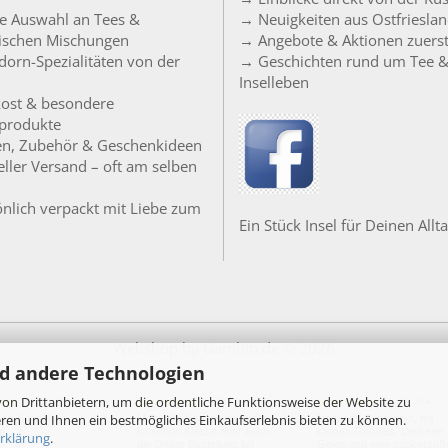
e Auswahl an Tees &
→ Neuigkeiten aus Ostfriesla
sischen Mischungen
→ Angebote & Aktionen zuers
orn-Spezialitäten von der
→ Geschichten rund um Tee 
Inselleben
ost & besondere
produkte
en, Zubehör & Geschenkideen
ller Versand – oft am selben
nlich verpackt mit Liebe zum
Ein Stück Insel für Deinen Allta
Webshop
by Gambio.de © 2026
d andere Technologien
on Drittanbietern, um die ordentliche Funktionsweise der Website zu
24.07.26
20.07.26
18.07.26
▼
▼
▼
ren und Ihnen ein bestmögliches Einkaufserlebnis bieten zu können.
per! Schnelle
Moin, der Service im Laden
Nachhaltig verpackt, mit
g!
ist schon Klasse aber auch
kleinen Guddies. Leckerer
rklärung
.
die Online Bestellung lief
Gelee und eine zuckersüß