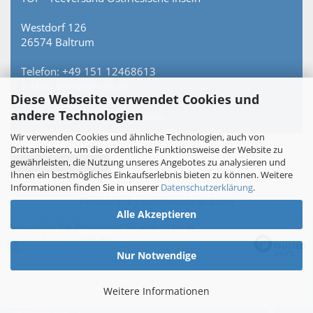
Westdorf 126
26574 Baltrum
Telefon: +49 151 12468613
E-Mail: info@toi-tee.de
Diese Webseite verwendet Cookies und
andere Technologien
Persönlich erreichbar – keine Hotline.
Wir verwenden Cookies und ähnliche Technologien, auch von
Drittanbietern, um die ordentliche Funktionsweise der Website zu
gewährleisten, die Nutzung unseres Angebotes zu analysieren und
Vertrag widerrufen
Ihnen ein bestmögliches Einkaufserlebnis bieten zu können. Weitere
Informationen finden Sie in unserer
Datenschutzerklärung
.
Webshop
by Gambio.de © 2026
Alle Akzeptieren
Ausgewählte Top-Bewertungen für www.toi-tee.de
05.08.26
▼
Nur Notwendige
Weitere Informationen