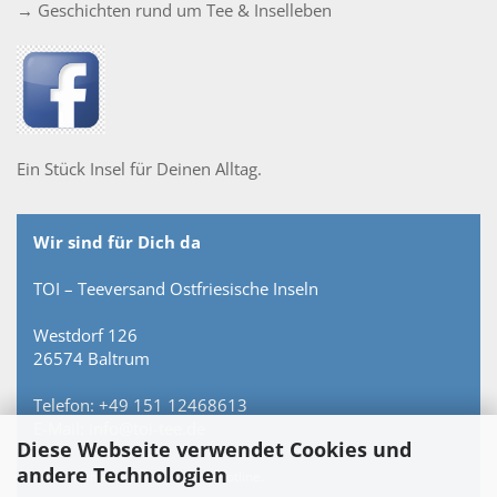
→ Geschichten rund um Tee & Inselleben
Ein Stück Insel für Deinen Alltag.
Wir sind für Dich da
TOI – Teeversand Ostfriesische Inseln
Westdorf 126
26574 Baltrum
Telefon: +49 151 12468613
E-Mail: info@toi-tee.de
Diese Webseite verwendet Cookies und
andere Technologien
Persönlich erreichbar – keine Hotline.