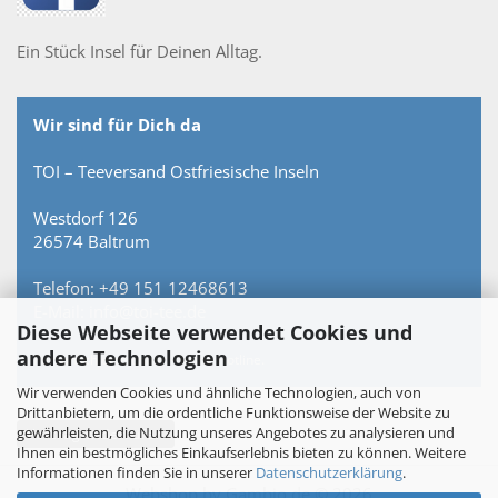
Ein Stück Insel für Deinen Alltag.
Wir sind für Dich da
TOI – Teeversand Ostfriesische Inseln
Westdorf 126
26574 Baltrum
Telefon: +49 151 12468613
E-Mail: info@toi-tee.de
Diese Webseite verwendet Cookies und
andere Technologien
Persönlich erreichbar – keine Hotline.
Wir verwenden Cookies und ähnliche Technologien, auch von
Drittanbietern, um die ordentliche Funktionsweise der Website zu
gewährleisten, die Nutzung unseres Angebotes zu analysieren und
Vertrag widerrufen
Ihnen ein bestmögliches Einkaufserlebnis bieten zu können. Weitere
Informationen finden Sie in unserer
Datenschutzerklärung
.
Webshop
by Gambio.de © 2026