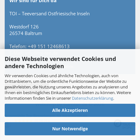
Wir sind für Dich da
TOI – Teeversand Ostfriesische Inseln
Westdorf 126
26574 Baltrum
Telefon: +49 151 12468613
E-Mail: info@toi-tee.de
Diese Webseite verwendet Cookies und
andere Technologien
Persönlich erreichbar – keine Hotline.
Wir verwenden Cookies und ähnliche Technologien, auch von
Drittanbietern, um die ordentliche Funktionsweise der Website zu
gewährleisten, die Nutzung unseres Angebotes zu analysieren und
Vertrag widerrufen
Ihnen ein bestmögliches Einkaufserlebnis bieten zu können. Weitere
Informationen finden Sie in unserer
Datenschutzerklärung
.
Webshop
by Gambio.de © 2026
Alle Akzeptieren
Ausgewählte Top-Bewertungen für www.toi-tee.de
05.08.26
▼
Nur Notwendige