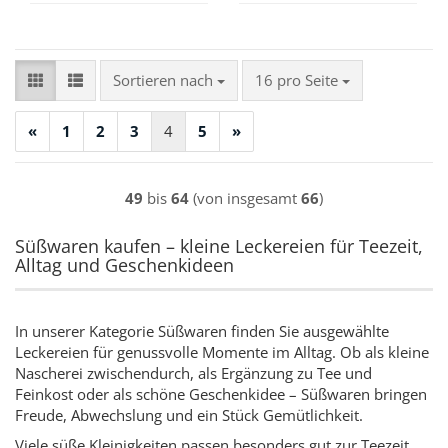
Sortieren nach
pro Seite
Sortieren nach
16 pro Seite
«
1
2
3
4
5
»
49
bis
64
(von insgesamt
66
)
Süßwaren kaufen – kleine Leckereien für Teezeit,
Alltag und Geschenkideen
In unserer Kategorie Süßwaren finden Sie ausgewählte
Leckereien für genussvolle Momente im Alltag. Ob als kleine
Nascherei zwischendurch, als Ergänzung zu Tee und
Feinkost oder als schöne Geschenkidee – Süßwaren bringen
Freude, Abwechslung und ein Stück Gemütlichkeit.
Viele süße Kleinigkeiten passen besonders gut zur Teezeit,