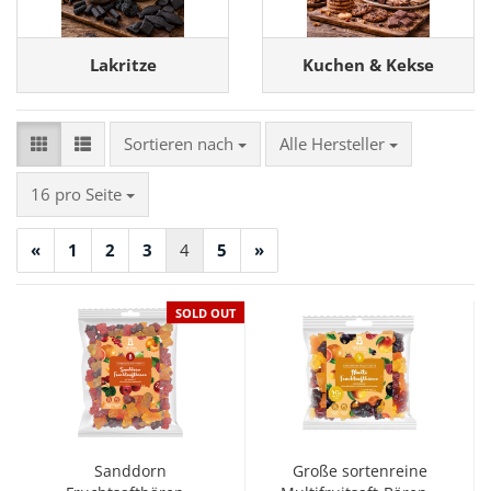
Lakritze
Kuchen & Kekse
Sortieren nach
Sortieren nach
Alle Hersteller
pro Seite
16 pro Seite
«
1
2
3
4
5
»
SOLD OUT
Sanddorn
Große sortenreine