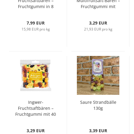
Fruchtsaftbären –
Multifruitsaft-Bären –
Fruchtgummi in 8
Fruchtgummi mit
Sorten und Vitamin C
Fruchtsaft und
Vitamin C 150g
7,99 EUR
3,29 EUR
15,98 EUR pro kg
21,93 EUR pro kg
Ingwer-
Saure Strandbälle
Fruchtsaftbären –
130g
Fruchtgummi mit 40
% Fruchtsaft und
Ingwer-Extrakt
3,29 EUR
3,39 EUR