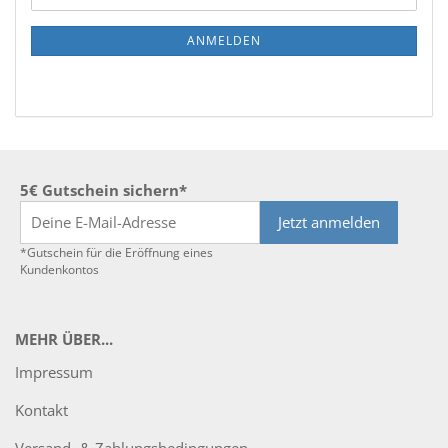
ZUR
Mail
NEWSLETTER-
ANMELDEN
ANMELDUNG
5€ Gutschein sichern*
Jetzt anmelden
*Gutschein für die Eröffnung eines
Kundenkontos
MEHR ÜBER...
Impressum
Kontakt
Versand- & Zahlungsbedingungen