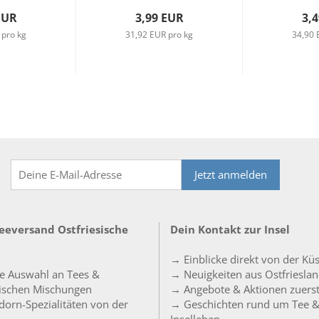
EUR
3,99 EUR
3,
 pro kg
31,92 EUR pro kg
34,90 
Jetzt anmelden
Teeversand Ostfriesische
Dein Kontakt zur Insel
→ Einblicke direkt von der Kü
e Auswahl an Tees &
→ Neuigkeiten aus Ostfriesla
sischen Mischungen
→ Angebote & Aktionen zuers
orn-Spezialitäten von der
→ Geschichten rund um Tee 