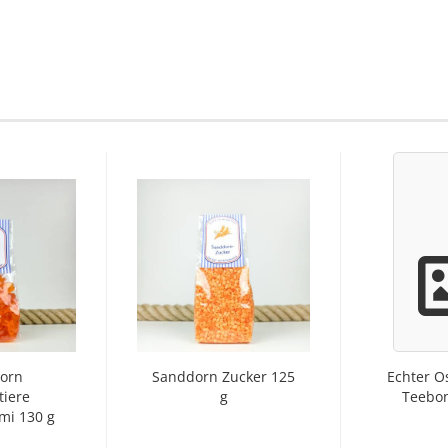
orn
Sanddorn Zucker 125
Echter Os
tiere
g
Teebo
mi 130 g