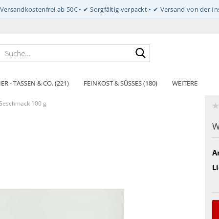
Suche...
ER - TASSEN & CO. (221)
FEINKOST & SÜSSES (180)
WEITERE
Geschmack 100 g
W
Ar
Li