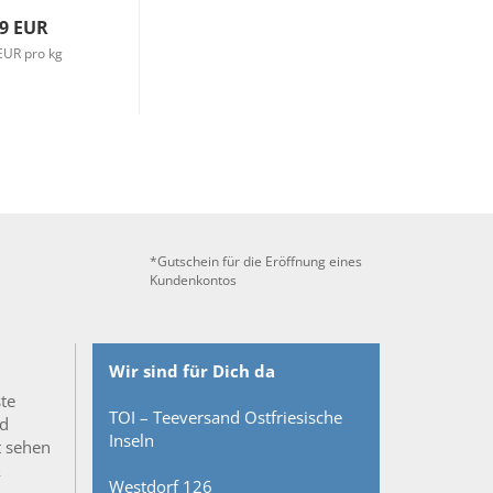
49 EUR
EUR pro kg
*Gutschein für die Eröffnung eines
Kundenkontos
Wir sind für Dich da
ste
TOI – Teeversand Ostfriesische
nd
Inseln
t sehen
&
Westdorf 126