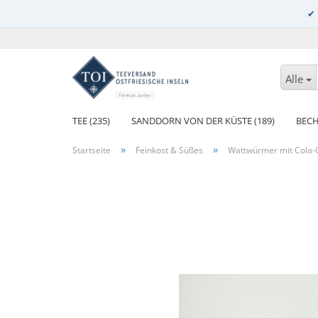
Alle
TEE (235)
SANDDORN VON DER KÜSTE (189)
BECH
»
»
Startseite
Feinkost & Süßes
Wattwürmer mit Cola-