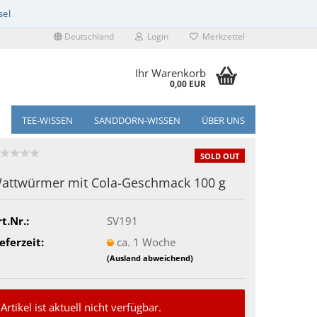
Deutschland
Login
Merkzettel
Ihr Warenkorb
0,00 EUR
TEE-WISSEN
SANDDORN-WISSEN
ÜBER UNS
SOLD OUT
attwürmer mit Cola-Geschmack 100 g
t.Nr.:
SV191
eferzeit:
ca. 1 Woche
(Ausland abweichend)
Artikel ist aktuell nicht verfügbar.