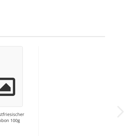
tfriesischer
nbon 100g