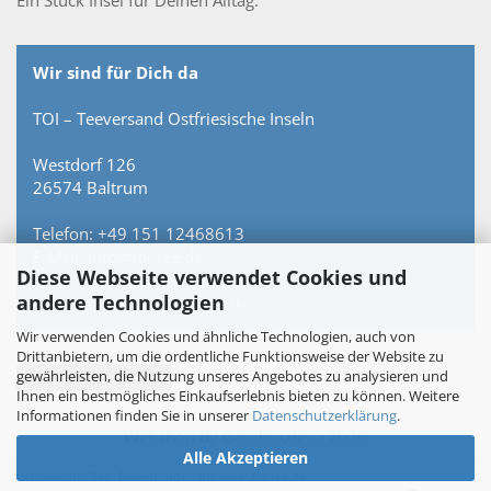
Ein Stück Insel für Deinen Alltag.
Wir sind für Dich da
TOI – Teeversand Ostfriesische Inseln
Westdorf 126
26574 Baltrum
Telefon: +49 151 12468613
E-Mail: info@toi-tee.de
Diese Webseite verwendet Cookies und
andere Technologien
Persönlich erreichbar – keine Hotline.
Wir verwenden Cookies und ähnliche Technologien, auch von
Drittanbietern, um die ordentliche Funktionsweise der Website zu
gewährleisten, die Nutzung unseres Angebotes zu analysieren und
Vertrag widerrufen
Ihnen ein bestmögliches Einkaufserlebnis bieten zu können. Weitere
Informationen finden Sie in unserer
Datenschutzerklärung
.
Webshop
by Gambio.de © 2026
Alle Akzeptieren
Ausgewählte Top-Bewertungen für www.toi-tee.de