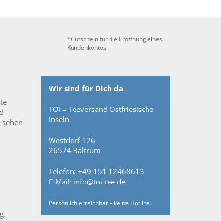
*Gutschein für die Eröffnung eines
Kundenkontos
Wir sind für Dich da
ste
TOI – Teeversand Ostfriesische
nd
Inseln
t sehen
&
Westdorf 126
26574 Baltrum
Telefon: +49 151 12468613
E-Mail: info@toi-tee.de
Persönlich erreichbar – keine Hotline.
g.