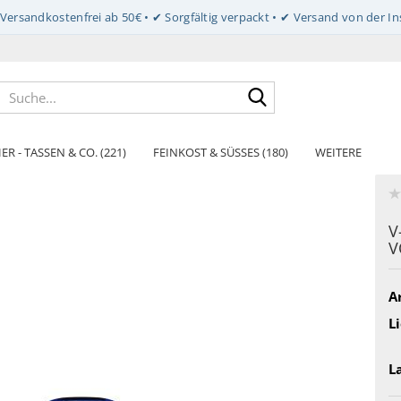
Suche...
ER - TASSEN & CO. (221)
FEINKOST & SÜSSES (180)
WEITERE
V
V
Ar
Li
L