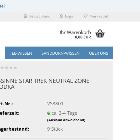
Deutschland
Login
Merkzettel
Ihr Warenkorb
0,00 EUR
TEE-WISSEN
SANDDORN-WISSEN
ÜBER UNS
-SINNE STAR TREK NEUTRAL ZONE
ODKA
t.Nr.:
VS8801
eferzeit:
ca. 3-4 Tage
(Ausland abweichend)
agerbestand:
9
Stück