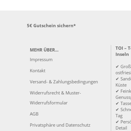
5€ Gutschein sichern*
TOI – 
MEHR ÜBER...
Inseln
Impressum
✔ Groß
Kontakt
ostfrie
✔ Sandd
Versand- & Zahlungsbedingungen
Küste
✔ Feink
Widerrufsrecht & Muster-
Genuss
Widerrufsformular
✔ Tass
✔ Schne
AGB
Tag
✔ Persö
Privatsphäre und Datenschutz
Detail