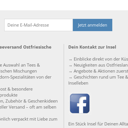
Jetzt anmelden
Teeversand Ostfriesische
Dein Kontakt zur Insel
→ Einblicke direkt von der Kü
e Auswahl an Tees &
→ Neuigkeiten aus Ostfriesla
sischen Mischungen
→ Angebote & Aktionen zuers
orn-Spezialitäten von der
→ Geschichten rund um Tee 
Inselleben
ost & besondere
produkte
en, Zubehör & Geschenkideen
ller Versand – oft am selben
nlich verpackt mit Liebe zum
Ein Stück Insel für Deinen Allta