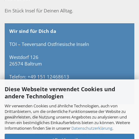
Ein Stück Insel für Deinen Alltag.
Wir sind für Dich da
TOI – Teeversand Ostfriesische Inseln
Westdorf 126
26574 Baltrum
Telefon: +49 151 12468613
E-Mail: info@toi-tee.de
Diese Webseite verwendet Cookies und
andere Technologien
Persönlich erreichbar – keine Hotline.
Wir verwenden Cookies und ähnliche Technologien, auch von
Drittanbietern, um die ordentliche Funktionsweise der Website zu
gewährleisten, die Nutzung unseres Angebotes zu analysieren und
Vertrag widerrufen
Ihnen ein bestmögliches Einkaufserlebnis bieten zu können. Weitere
Informationen finden Sie in unserer
Datenschutzerklärung
.
Webshop
by Gambio.de © 2026