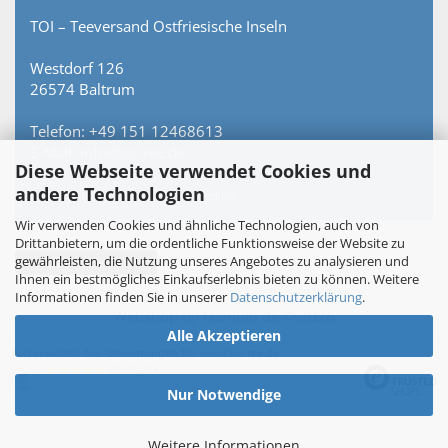
TOI – Teeversand Ostfriesische Inseln
Westdorf 126
26574 Baltrum
Telefon: +49 151 12468613
E-Mail: info@toi-tee.de
Diese Webseite verwendet Cookies und
andere Technologien
Persönlich erreichbar – keine Hotline.
Wir verwenden Cookies und ähnliche Technologien, auch von
Drittanbietern, um die ordentliche Funktionsweise der Website zu
gewährleisten, die Nutzung unseres Angebotes zu analysieren und
Vertrag widerrufen
Ihnen ein bestmögliches Einkaufserlebnis bieten zu können. Weitere
Informationen finden Sie in unserer
Datenschutzerklärung
.
Webshop
by Gambio.de © 2026
Alle Akzeptieren
Ausgewählte Top-Bewertungen für www.toi-tee.de
05.08.26
▼
Nur Notwendige
Weitere Informationen