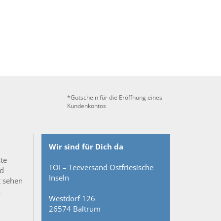
*Gutschein für die Eröffnung eines
Kundenkontos
Wir sind für Dich da
ste
TOI – Teeversand Ostfriesische
nd
Inseln
t sehen
&
Westdorf 126
26574 Baltrum