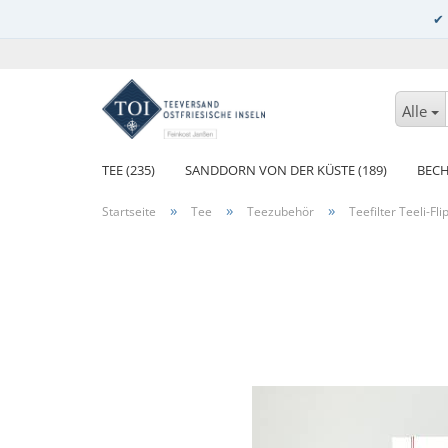
Alle
TEE (235)
SANDDORN VON DER KÜSTE (189)
BECH
»
»
»
Startseite
Tee
Teezubehör
Teefilter Teeli-Fli