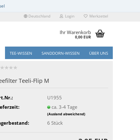
Deutschland
Login
Merkzettel
Ihr Warenkorb
0,00 EUR
TEE-WISSEN
SANDDORN-WISSEN
ÜBER UNS
eefilter Teeli-Flip M
t.Nr.:
U1955
eferzeit:
ca. 3-4 Tage
(Ausland abweichend)
agerbestand:
6
Stück