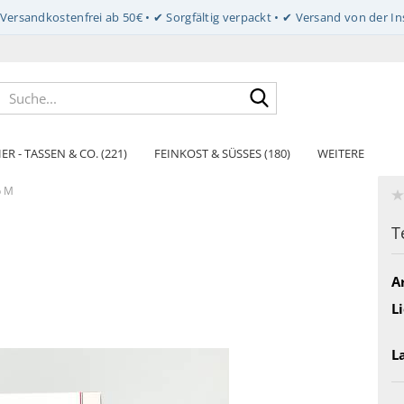
Suche...
ER - TASSEN & CO. (221)
FEINKOST & SÜSSES (180)
WEITERE
p M
T
Ar
Li
L