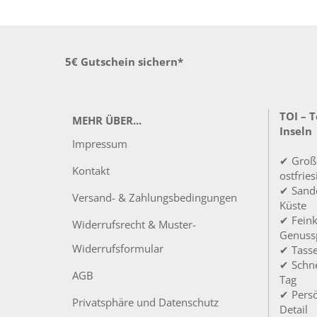
5€ Gutschein sichern*
TOI – 
MEHR ÜBER...
Inseln
Impressum
✔ Groß
Kontakt
ostfrie
✔ Sandd
Versand- & Zahlungsbedingungen
Küste
✔ Feink
Widerrufsrecht & Muster-
Genuss
Widerrufsformular
✔ Tass
✔ Schne
AGB
Tag
✔ Persö
Privatsphäre und Datenschutz
Detail