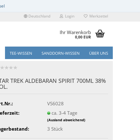
Deutschland
Login
Merkzettel
Ihr Warenkorb
0,00 EUR
TEE-WISSEN
SANDDORN-WISSEN
ÜBER UNS
TAR TREK ALDEBARAN SPIRIT 700ML 38%
OL.
t.Nr.:
VS6028
eferzeit:
ca. 3-4 Tage
(Ausland abweichend)
agerbestand:
3
Stück