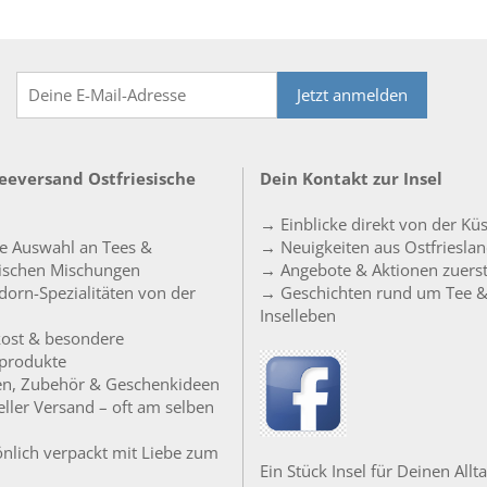
Jetzt anmelden
Teeversand Ostfriesische
Dein Kontakt zur Insel
→ Einblicke direkt von der Kü
e Auswahl an Tees &
→ Neuigkeiten aus Ostfriesla
sischen Mischungen
→ Angebote & Aktionen zuers
orn-Spezialitäten von der
→ Geschichten rund um Tee 
Inselleben
ost & besondere
produkte
en, Zubehör & Geschenkideen
ller Versand – oft am selben
nlich verpackt mit Liebe zum
Ein Stück Insel für Deinen Allta