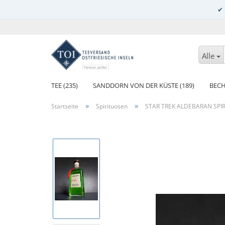
Alle
TEE (235)
SANDDORN VON DER KÜSTE (189)
BECH
»
»
Startseite
Spirituosen
STAR TREK ALDEBARAN SPIR