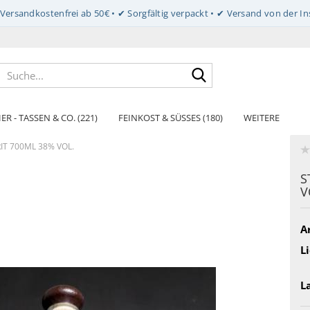
Suche...
ER - TASSEN & CO. (221)
FEINKOST & SÜSSES (180)
WEITERE
IT 700ML 38% VOL.
S
V
Ar
Li
L