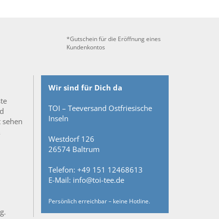
*Gutschein für die Eröffnung eines
Kundenkontos
Wir sind für Dich da
ste
TOI – Teeversand Ostfriesische
nd
Inseln
t sehen
&
Westdorf 126
26574 Baltrum
Telefon: +49 151 12468613
E-Mail: info@toi-tee.de
Persönlich erreichbar – keine Hotline.
g.