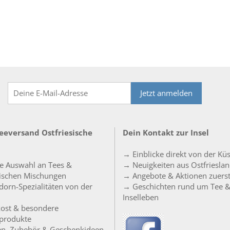
Jetzt anmelden
Teeversand Ostfriesische
Dein Kontakt zur Insel
→ Einblicke direkt von der Kü
e Auswahl an Tees &
→ Neuigkeiten aus Ostfriesla
sischen Mischungen
→ Angebote & Aktionen zuers
orn-Spezialitäten von der
→ Geschichten rund um Tee 
Inselleben
ost & besondere
produkte
en, Zubehör & Geschenkideen