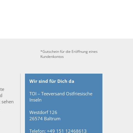
*Gutschein für die Eröffnung eines
Kundenkontos
Wir sind für Dich da
ste
TOI – Teeversand Ostfriesische
nd
Inseln
t sehen
&
Westdorf 126
26574 Baltrum
Telefon: +49 151 12468613