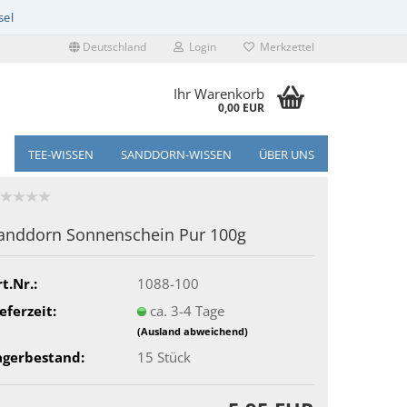
Deutschland
Login
Merkzettel
Ihr Warenkorb
0,00 EUR
TEE-WISSEN
SANDDORN-WISSEN
ÜBER UNS
anddorn Sonnenschein Pur 100g
t.Nr.:
1088-100
eferzeit:
ca. 3-4 Tage
(Ausland abweichend)
agerbestand:
15
Stück