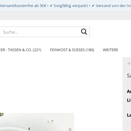
Suche...
ER - TASSEN & CO. (221)
FEINKOST & SÜSSES (180)
WEITERE
S
Ar
Li
L