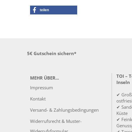
teilen
5€ Gutschein sichern*
TOI – 
MEHR ÜBER...
Inseln
Impressum
✔ Groß
Kontakt
ostfrie
✔ Sandd
Versand- & Zahlungsbedingungen
Küste
✔ Feink
Widerrufsrecht & Muster-
Genuss
Widerrufsformular
✔ Tass