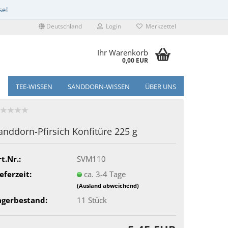
Deutschland
Login
Merkzettel
Ihr Warenkorb
0,00 EUR
TEE-WISSEN
SANDDORN-WISSEN
ÜBER UNS
anddorn-Pfirsich Konfitüre 225 g
t.Nr.:
SVM110
eferzeit:
ca. 3-4 Tage
(Ausland abweichend)
agerbestand:
11
Stück