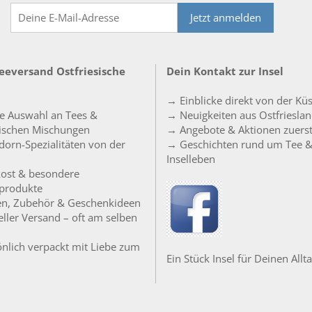
Jetzt anmelden
Teeversand Ostfriesische
Dein Kontakt zur Insel
→ Einblicke direkt von der Kü
e Auswahl an Tees &
→ Neuigkeiten aus Ostfriesla
sischen Mischungen
→ Angebote & Aktionen zuers
orn-Spezialitäten von der
→ Geschichten rund um Tee 
Inselleben
ost & besondere
produkte
en, Zubehör & Geschenkideen
ller Versand – oft am selben
nlich verpackt mit Liebe zum
Ein Stück Insel für Deinen Allta