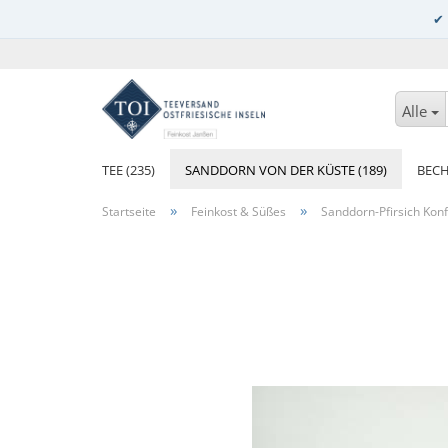
Alle
TEE (235)
SANDDORN VON DER KÜSTE (189)
BECH
»
»
Startseite
Feinkost & Süßes
Sanddorn-Pfirsich Konf