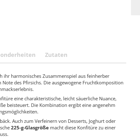
sonderheiten
Zutaten
h ihr harmonisches Zusammenspiel aus feinherber
 Note des Pfirsichs. Die ausgewogene Fruchtkomposition
chmackserlebnis.
türe eine charakteristische, leicht säuerliche Nuance,
Süße beisteuert. Die Kombination ergibt eine angenehm
ngsmöglichkeiten.
Gebäck. Auch zum Verfeinern von Desserts, Joghurt oder
ische
225-g-Glasgröße
macht diese Konfitüre zu einer
uss.