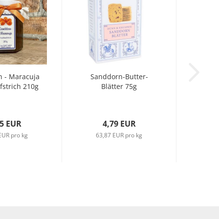
 - Maracuja
Sanddorn-Butter-
fstrich 210g
Blätter 75g
65 EUR
4,79 EUR
EUR pro kg
63,87 EUR pro kg