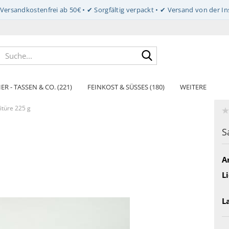
Suche...
ER - TASSEN & CO. (221)
FEINKOST & SÜSSES (180)
WEITERE
itüre 225 g
S
Ar
Li
L