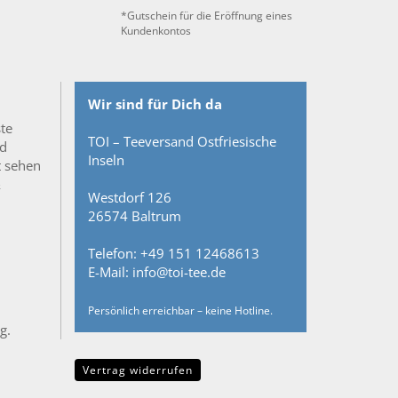
*Gutschein für die Eröffnung eines
Kundenkontos
Wir sind für Dich da
ste
TOI – Teeversand Ostfriesische
nd
Inseln
t sehen
&
Westdorf 126
26574 Baltrum
Telefon: +49 151 12468613
E-Mail: info@toi-tee.de
Persönlich erreichbar – keine Hotline.
g.
Vertrag widerrufen