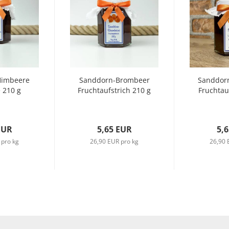
Himbeere
Sanddorn-Brombeer
Sanddorn
 210 g
Fruchtaufstrich 210 g
Fruchtau
EUR
5,65 EUR
5,
 pro kg
26,90 EUR pro kg
26,90 